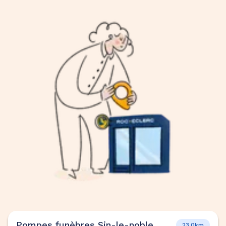
Pompes funèbres Sin-le-noble
23.0km