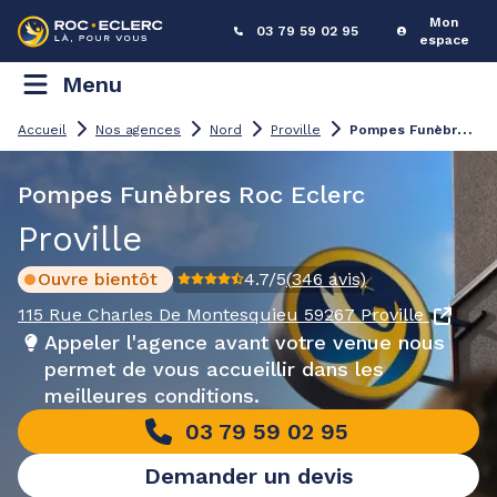
Mon
03 79 59 02 95
espace
Menu
P
ompes Funèbres Proville
Accueil
Nos agences
Nord
Proville
Pompes Funèbres Roc Eclerc
Proville
Ouvre bientôt
4.7
/5
(
346
avis)
115 Rue Charles De Montesquieu
59267 Proville
Appeler l'agence avant votre venue nous
permet de vous accueillir dans les
meilleures conditions.
03 79 59 02 95
Demander un devis