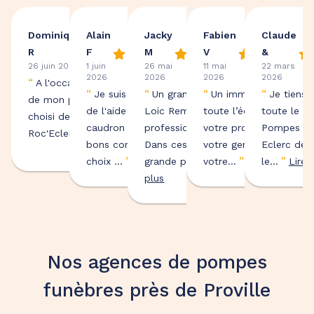
Dominique
Alain
Jacky
Fabien
Claude
R
F
M
V
&
26 juin 2026
1 juin
26 mai
11 mai
22 mars
2026
2026
2026
2026
“
A l'occasion des obsèques
“
“
“
“
Je suis très satisfait
Un grand merci à Mr
Un immense merci à
Je tiens 
de mon papa, nous avons
de l'aide de Delphine
Loic Remy pour son
toute l’équipe pour
toute le p
choisi de nous adresser à
caudron pour ses
professionnalisme.
votre professionnalism
Pompes Fu
”
Roc'Eclerc. La...
Lire plus
bons conseils pour le
Dans ces moments de
votre gentillesse et
Eclerc de P
”
”
”
”
choix ...
Lire plus
grande peine...
votre...
Lire
Lire plus
le...
Lire 
plus
Nos agences de pompes
funèbres près de Proville