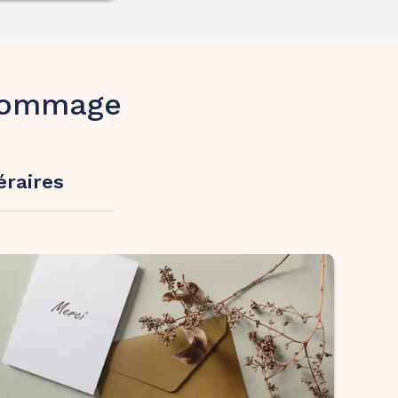
’hommage
éraires