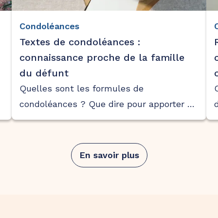
Condoléances
Textes de condoléances :
connaissance proche de la famille
du défunt
Quelles sont les formules de
condoléances ? Que dire pour apporter du
réconfort en ces circonstances ? Guide
pour exprimer de sincères condoléances
si vous êtes un proche du défunt ou de
En savoir plus
son entourage…