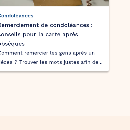
Condoléances
Remerciement de condoléances :
conseils pour la carte après
obsèques
Comment remercier les gens après un
décès ? Trouver les mots justes afin de
témoigner de sa reconnaissance à l’égard
de celles et ceux qui ont apporté leur
soutien en période de deuil n’est pas
toujours simple.