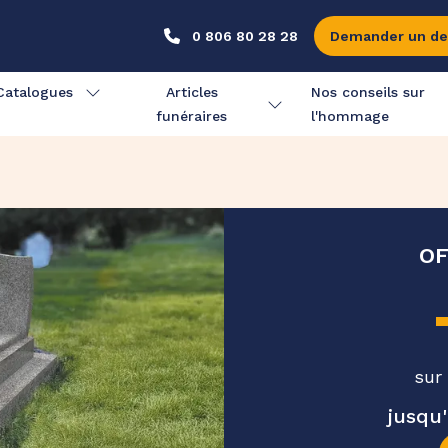
0 806 80 28 28
Demander un de
Catalogues
Articles
Nos conseils sur
funéraires
l'hommage
OF
sur
jusqu