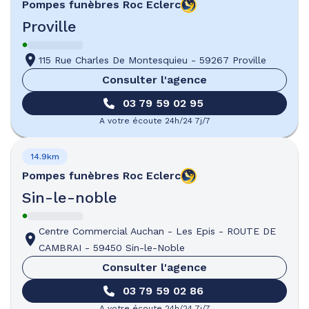
Pompes funèbres
Roc Eclerc
Proville
115 Rue Charles De Montesquieu
-
59267 Proville
Consulter l'agence
03 79 59 02 95
A votre écoute 24h/24 7j/7
14.9km
Pompes funèbres
Roc Eclerc
Sin-le-noble
Centre Commercial Auchan - Les Epis
-
ROUTE DE
CAMBRAI
-
59450 Sin-le-Noble
Consulter l'agence
03 79 59 02 86
A votre écoute 24h/24 7j/7