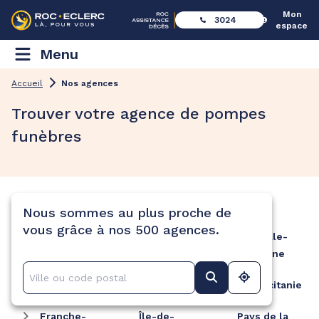
Mon
3024
espace
Menu
Accueil
Nos agences
Trouver votre agence de pompes
funèbres
Nos agences dans votre région
Nous sommes au plus proche de
vous grâce à nos 500 agences.
Auvergne-
Nouvelle-
Grand Est
Rhône-
Aquitaine
Alpes
Hauts-de-
Occitanie
France
Bourgogne-
Franche-
Île-de-
Pays de la