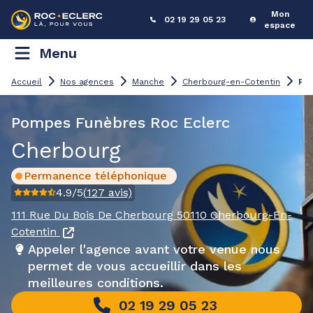
Mon
02 19 29 05 23
espace
Menu
ompes Funèbres Cherbou
Accueil
Nos agences
Manche
Cherbourg-en-Cotentin
Pompes Funèbres Roc Eclerc
Cherbourg
Permanence téléphonique
4.9
/5
(
127
avis)
111 Rue Du Bois De Cherbourg
50110 Cherbourg-En-
Cotentin
Appeler l'agence avant votre venue nous
permet de vous accueillir dans les
meilleures conditions.
02 19 29 05 23