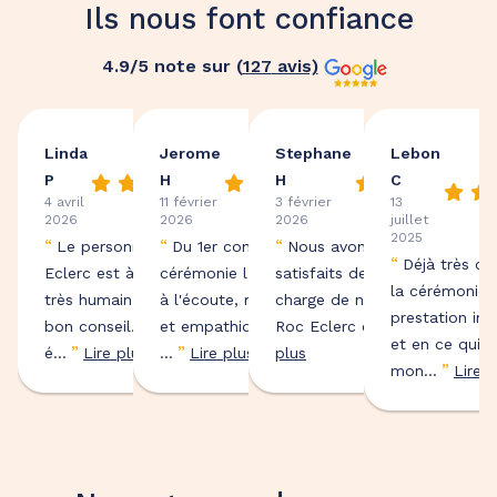
Ils nous font confiance
4.9
/5 note sur (
127
avis)
Linda
Jerome
Stephane
Lebon
P
H
H
C
4 avril
11 février
3 février
13
2026
2026
2026
juillet
2025
“
“
“
Le personnel de Roc
Du 1er contact à la
Nous avons été très
“
Déjà très co
Eclerc est à l'écoute et
cérémonie l'équipe a été
satisfaits de la prise en
la cérémonie,
très humain et sont de
à l'écoute, respectueuse,
charge de notre papa par
prestation im
”
bon conseil. Ils ont
et empathique Les
Roc Eclerc et des p...
Lire
et en ce qui 
”
”
é...
Lire plus
...
Lire plus
plus
”
mon...
Lire p