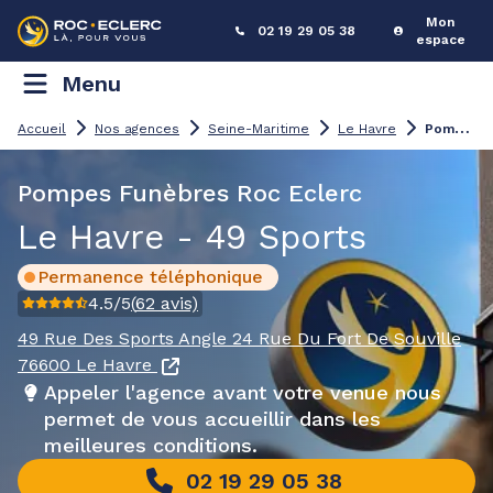
Mon
02 19 29 05 38
espace
Menu
P
ompes Funèbres Le Havre - 49 Sports
Accueil
Nos agences
Seine-Maritime
Le Havre
Pompes Funèbres Roc Eclerc
Le Havre - 49 Sports
Permanence téléphonique
4.5
/5
(
62
avis)
49 Rue Des Sports
Angle 24 Rue Du Fort De Souville
76600 Le Havre
Appeler l'agence avant votre venue nous
permet de vous accueillir dans les
meilleures conditions.
02 19 29 05 38