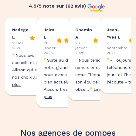
4.5
/5 note sur (
62
avis)
Nadege
Jalm
Chemin
Jean-
L
L
A
Yves L
29 mai
26
20
7
2026
janvier
janvier
septembre
2026
2026
2025
“
Nous avons très bien
“
“
“
Suite au décès de
Nous tenions à vous
- Toujours d
accueilli et conseiller par
notre grand-mère,
remercier du fond du
téléphone quel
Allison qui a respecté
nous avons été très
cœur Eléonore ainsi que
jours et l'heur
”
nos choix .la céré...
Lire
bien accueillis par
son équipe pour les
l'écoute - trè..
plus
”
”
Allison, très ...
obsè...
Lire
Lire plus
plus
Nos agences de pompes