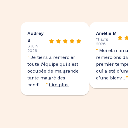
Audrey
Amélie M
11 avril
B
2026
6 juin
“
Moi et mam
2026
“
Je tiens à remercier
remercions d
toute l'équipe qui s'est
premier temps
occupée de ma grande
qui a été d’une
tante malgré des
d’une bienv...
”
condit...
”
Lire plus