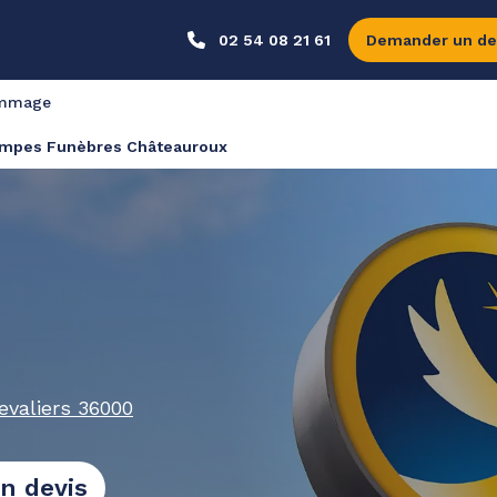
02 54 08 21 61
Demander un de
ommage
mpes Funèbres Châteauroux
valiers
36000
n devis