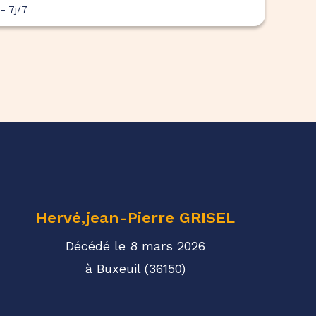
- 7j/7
Hervé,jean-Pierre
GRISEL
Décédé le 8 mars 2026
à Buxeuil (36150)