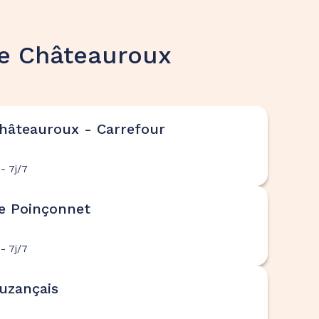
e Châteauroux
hâteauroux - Carrefour
- 7j/7
e Poinçonnet
- 7j/7
uzançais