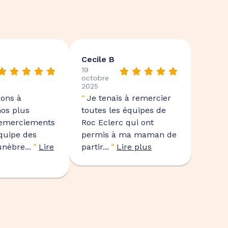
Cecile B
19
octobre
2025
ons à
“
Je tenais à remercier
nos plus
toutes les équipes de
remerciements
Roc Eclerc qui ont
équipe des
permis à ma maman de
nèbre...
”
Lire
partir...
”
Lire plus