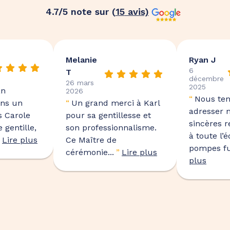
4.7
/5 note sur (
15
avis)
Melanie
Ryan J
6
T
décembre
26 mars
2025
an
2026
“
Nous ten
ans un
“
Un grand merci à Karl
adresser 
 Carole
pour sa gentillesse et
sincères 
 gentille,
son professionnalisme.
à toute l’
Lire plus
Ce Maître de
pompes fu
cérémonie...
”
Lire plus
plus