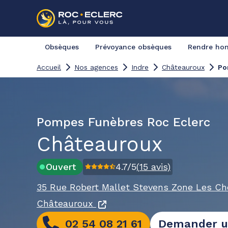
Obsèques
Prévoyance obsèques
Rendre h
Accueil
Nos agences
Indre
Châteauroux
Po
Pompes Funèbres Roc Eclerc
Châteauroux
Ouvert
4.7
/5
(
15
avis)
35 Rue Robert Mallet Stevens
Zone Les Che
Châteauroux
02 54 08 21 61
Demander u