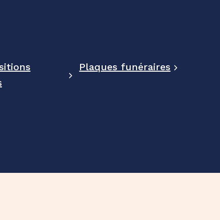
itions
Plaques funéraires
s