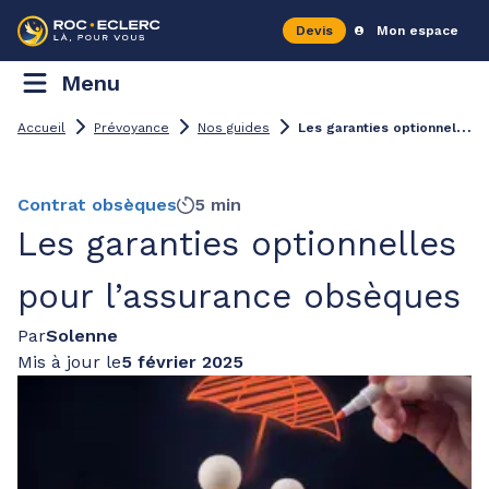
Devis
Mon espace
Menu
L
es garanties optionnelles pour l’assurance obsèques
Accueil
Prévoyance
Nos guides
Contrat obsèques
5 min
Les garanties optionnelles
pour l’assurance obsèques
Par
Solenne
Mis à jour le
5 février 2025