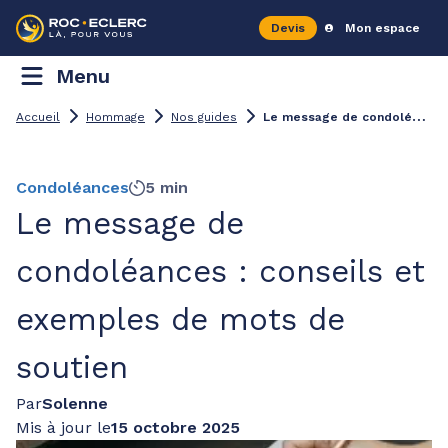
Devis
Mon espace
Menu
L
e message de condoléances : conseils et exemples de mots de soutien
Accueil
Hommage
Nos guides
Condoléances
5 min
Le message de
condoléances : conseils et
exemples de mots de
soutien
Par
Solenne
Mis à jour le
15 octobre 2025