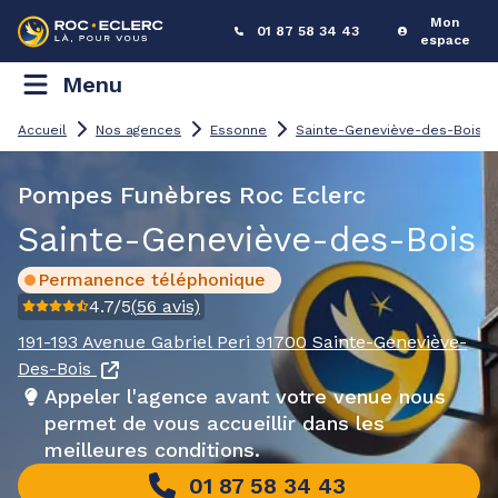
Mon
01 87 58 34 43
espace
Menu
Accueil
Nos agences
Essonne
Sainte-Geneviève-des-Bois
Pompes Funèbres Roc Eclerc
Sainte-Geneviève-des-Bois
Permanence téléphonique
4.7
/5
(
56
avis)
191-193 Avenue Gabriel Peri
91700 Sainte-Geneviève-
Des-Bois
Appeler l'agence avant votre venue nous
permet de vous accueillir dans les
meilleures conditions.
01 87 58 34 43