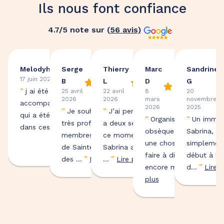
Ils nous font confiance
4.7
/5 note sur (
56
avis)
Melodyhorn
Serge
Thierry
Marc
Sandrine
17 juin 2026
B
L
D
G
“
j ai été très bien
25 avril
22 avril
8
20
2026
2026
mars
novembre
accompagnée grâce à Sabrina
2026
2025
“
“
Je souhaite remercier
J’ai perdu ma mère il y
qui a été d'une aide précieuse
“
“
Organiser des
Un immen
très profondément les
a deux semaines. Dans
”
dans ces mom...
Lire plus
obsèques n'est pas
Sabrina, qu
membres de Roc Eclerc
ce moment difficile,
une chose facile, le
simplemen
de Sainte Geneviève
Sabrina a été présente
faire à distance l'est
début à la 
”
”
des ...
Lire plus
...
Lire plus
”
”
encore moins....
d...
Lire p
Lire
plus