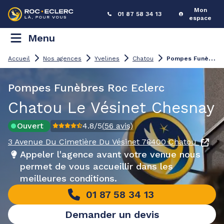
Mon
01 87 58 34 13
espace
Menu
P
ompes Funèbres Chatou Le Vésinet Chesnay
Accueil
Nos agences
Yvelines
Chatou
Pompes Funèbres Roc Eclerc
Chatou Le Vésinet Chesnay
Ouvert
4.8
/5
(
56
avis)
3 Avenue Du Cimetière Du Vésinet
78400 Chatou
Appeler l'agence avant votre venue nous
permet de vous accueillir dans les
meilleures conditions.
01 87 58 34 13
Demander un devis