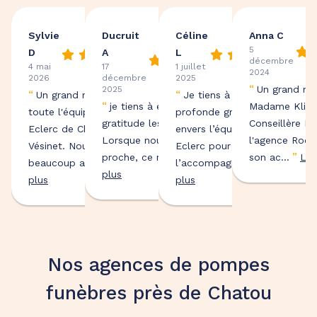
Sylvie
Ducruit
Céline
Anna C
5
D
A
L
décembre
4 mai
17
1 juillet
2024
2026
décembre
2025
“
Un grand me
2025
“
“
Un grand merci à
Je tiens à exprimer ma
“
je tiens à exprimer ma
Madame Klimc
toute l'équipe Roc
profonde gratitude
gratitude les concernant
Conseillère Fu
Eclerc de Chatou-Le
envers l’équipe de Roc
Lorsque nous perdons un
l'agence Roc 
Vésinet. Nous avons
Eclerc pour
”
”
proche, ce n'est j...
Lire
son ac...
Lir
”
”
beaucoup appré...
Lire
l’accompagnem...
Lire
plus
plus
plus
Nos agences de pompes
funèbres près de Chatou