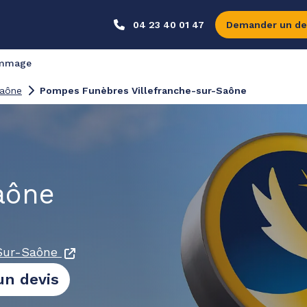
04 23 40 01 47
Demander un de
ommage
Saône
Pompes Funèbres Villefranche-sur-Saône
aône
Sur-Saône
n devis