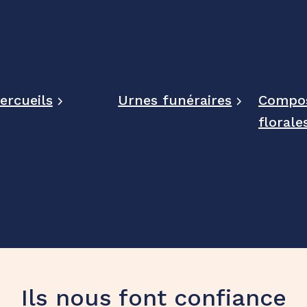
ercueils
Urnes funéraires
Compos
florale
Ils nous font confiance