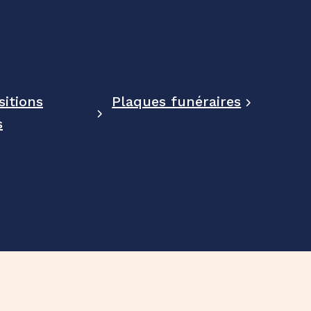
itions
Plaques funéraires
s