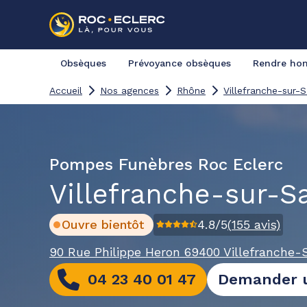
Obsèques
Prévoyance obsèques
Rendre h
Accueil
Nos agences
Rhône
Villefranche-sur-
Pompes Funèbres Roc Eclerc
Villefranche-sur-S
Ouvre bientôt
4.8
/5
(
155
avis)
90 Rue Philippe Heron
69400 Villefranche-
04 23 40 01 47
Demander u