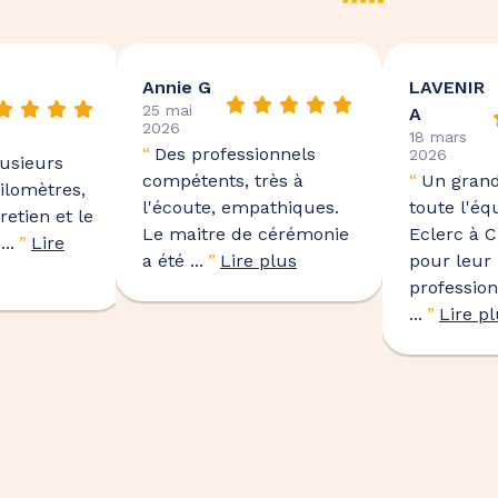
Annie G
LAVENIR
25 mai
A
2026
18 mars
“
Des professionnels
2026
lusieurs
compétents, très à
“
Un grand
ilomètres,
l'écoute, empathiques.
toute l'éq
tretien et le
Le maitre de cérémonie
Eclerc à C
..
”
Lire
a été ...
”
Lire plus
pour leur
professio
...
”
Lire p