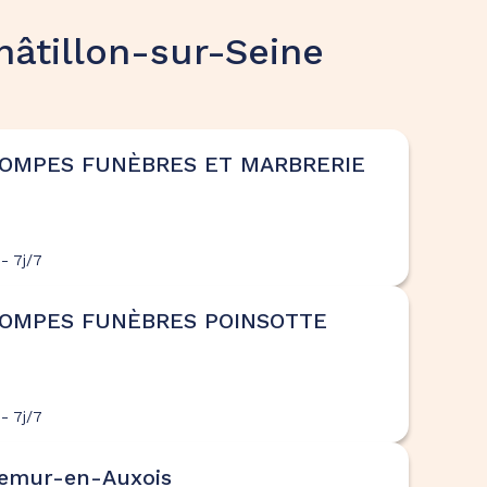
âtillon-sur-Seine
POMPES FUNÈBRES ET MARBRERIE
- 7j/7
POMPES FUNÈBRES POINSOTTE
- 7j/7
emur-en-Auxois