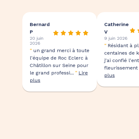
Bernard
Catherine
P
V
20 juin
9 juin 2026
2026
“
Résidant à p
“
un grand merci à toute
centaines de k
l'équipe de Roc Eclerc à
j'ai confié l'en
Châtillon sur Seine pour
fleurissement .
le grand professi...
”
Lire
plus
plus