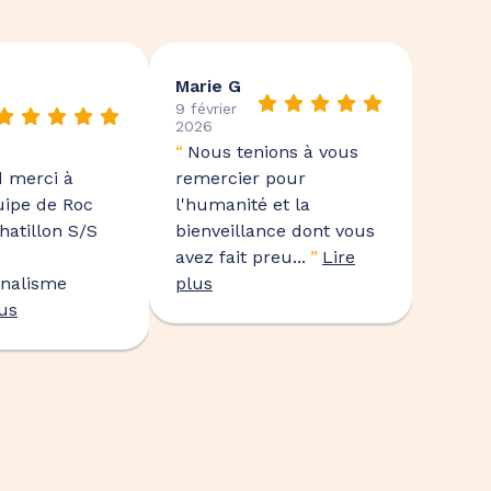
Marie G
9 février
2026
“
Nous tenions à vous
 merci à
remercier pour
uipe de Roc
l'humanité et la
hatillon S/S
bienveillance dont vous
avez fait preu...
”
Lire
nnalisme
plus
lus