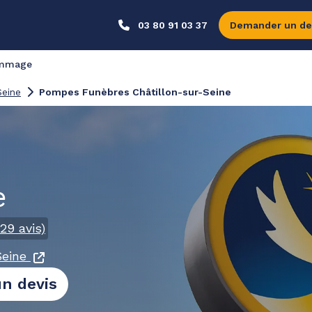
03 80 91 03 37
Demander un de
ommage
Seine
Pompes Funèbres Châtillon-sur-Seine
e
29
avis)
Seine
n devis