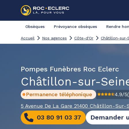
Obsèques
Prévoyance obsèques
Rendre h
Accueil
Nos agences
Côte-d'Or
Châtillon-sur-
Pompes Funèbres Roc Eclerc
Châtillon-sur-Sein
Permanence téléphonique
4.9
/5
(
5 Avenue De La Gare
21400 Châtillon-Sur-
03 80 91 03 37
Demander u