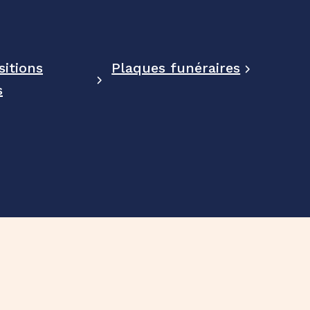
itions
Plaques funéraires
s