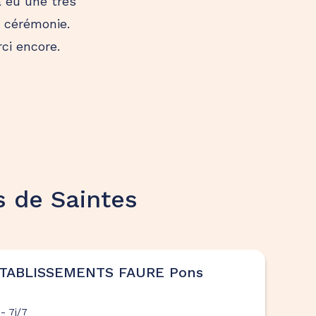
a eu une très
e cérémonie.
ci encore.
 de Saintes
ETABLISSEMENTS FAURE Pons
- 7j/7