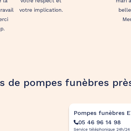
 la
votre respect et
mari 
ravail
votre implication.
bell
erci
Mer
p.
s de pompes funèbres près
Pompes funèbres 
05 46 96 14 98
Service téléphonique 24h/24 