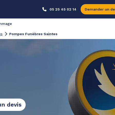
05 25 45 02 14
Demander un de
ommage
es
Pompes Funèbres Saintes
n devis