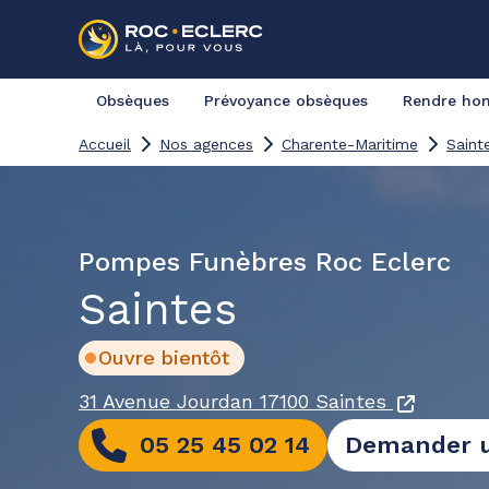
Obsèques
Prévoyance obsèques
Rendre h
Accueil
Nos agences
Charente-Maritime
Saint
Pompes Funèbres Roc Eclerc
Saintes
Ouvre bientôt
31 Avenue Jourdan
17100 Saintes
05 25 45 02 14
Demander u