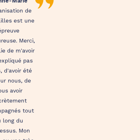
nne-Marie
anisation de
illes est une
épreuve
reuse. Merci,
ie de m'avoir
expliqué pas
, d'avoir été
our nous, de
ous avoir
crètement
pagnés tout
u long du
essus. Mon