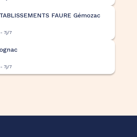
ETABLISSEMENTS FAURE Gémozac
- 7j/7
ognac
- 7j/7