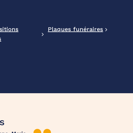
itions
Plaques funéraires
s
s