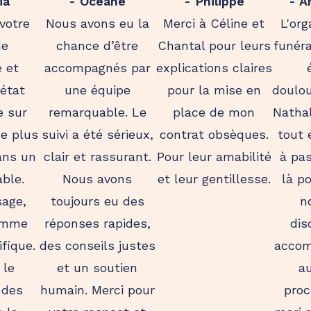
ia
- Océane
- Philippe
- A
votre
Nous avons eu la
Merci à Céline et
L'org
de
chance d’être
Chantal pour leurs
funéra
 et
accompagnés par
explications claires
état
une équipe
pour la mise en
doulou
e sur
remarquable. Le
place de mon
Nathal
e plus
suivi a été sérieux,
contrat obsèques.
tout 
ans un
clair et rassurant.
Pour leur amabilité
à pas
able.
Nous avons
et leur gentillesse.
là p
sage,
toujours eu des
n
comme
réponses rapides,
dis
fique.
des conseils justes
accom
 le
et un soutien
a
 des
humain. Merci pour
proc