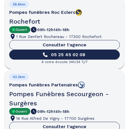
38.6km
Pompes funèbres
Roc Eclerc
Rochefort
09h-12h
14h-18h
Ouvert
1 Rue Denfert Rochereau
-
17300 Rochefort
Consulter l'agence
05 25 45 02 08
A votre écoute 24h/24 7j/7
42.2km
Pompes funèbres
Partenaires
Pompes Funèbres Secourgeon -
Surgères
09h-12h
14h-18h
Ouvert
14 Rue Alfred De Vigny
-
17700 Surgères
Consulter l'agence