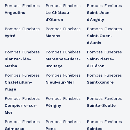
Pompes Funèbres
Pompes Funèbres
Pompes Funèbres
Angoulins
Le Château-
Saint-Jean-
d'Oléron
d'Angély
Pompes Funèbres
Pompes Funèbres
Pompes Funèbres
Aytré
Marans
Saint-Ouen-
d'Aunis
Pompes Funèbres
Pompes Funèbres
Pompes Funèbres
Blanzac-lès-
Marennes-Hiers-
Saint-Pierre-
Matha
Brouage
d'Oléron
Pompes Funèbres
Pompes Funèbres
Pompes Funèbres
Châtelaillon-
Nieul-sur-Mer
Saint-Xandre
Plage
Pompes Funèbres
Pompes Funèbres
Pompes Funèbres
Dompierre-sur-
Périgny
Sainte-Soulle
Mer
Pompes Funèbres
Pompes Funèbres
Pompes Funèbres
Gémozac
Pons
Saintes