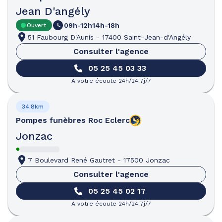
Jean D'angély
09h-12h
14h-18h
Ouvert
51 Faubourg D'Aunis
-
17400 Saint-Jean-d'Angély
Consulter l'agence
05 25 45 03 33
A votre écoute 24h/24 7j/7
34.8km
Pompes funèbres
Roc Eclerc
Jonzac
7 Boulevard René Gautret
-
17500 Jonzac
Consulter l'agence
05 25 45 02 17
A votre écoute 24h/24 7j/7