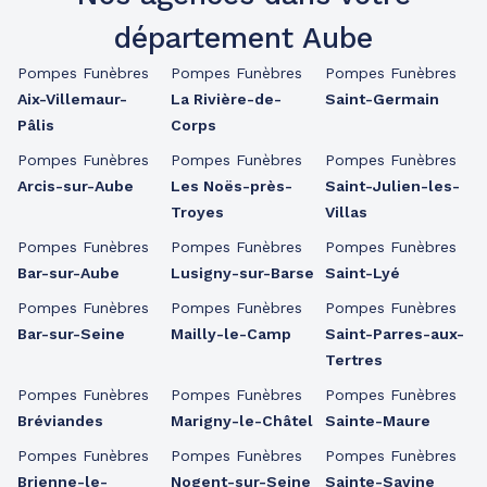
département Aube
Pompes Funèbres
Pompes Funèbres
Pompes Funèbres
Aix-Villemaur-
La Rivière-de-
Saint-Germain
Pâlis
Corps
Pompes Funèbres
Pompes Funèbres
Pompes Funèbres
Arcis-sur-Aube
Les Noës-près-
Saint-Julien-les-
Troyes
Villas
Pompes Funèbres
Pompes Funèbres
Pompes Funèbres
Bar-sur-Aube
Lusigny-sur-Barse
Saint-Lyé
Pompes Funèbres
Pompes Funèbres
Pompes Funèbres
Bar-sur-Seine
Mailly-le-Camp
Saint-Parres-aux-
Tertres
Pompes Funèbres
Pompes Funèbres
Pompes Funèbres
Bréviandes
Marigny-le-Châtel
Sainte-Maure
Pompes Funèbres
Pompes Funèbres
Pompes Funèbres
Brienne-le-
Nogent-sur-Seine
Sainte-Savine