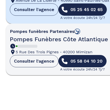
Avenue De La Liberté
-
40990 Saint-Paul-lès-Dax
Consulter l'agence
05 25 45 02 65
A votre écoute 24h/24 7j/7
Pompes funèbres
Partenaires
Pompes Funèbres Côte Atlantique
5 Rue Des Trois Pignes
-
40200 Mimizan
Consulter l'agence
05 58 04 10 20
A votre écoute 24h/24 7j/7