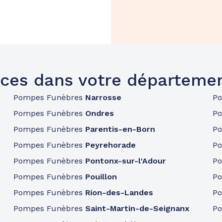
ces dans votre départeme
Pompes Funèbres
Narrosse
P
Pompes Funèbres
Ondres
P
Pompes Funèbres
Parentis-en-Born
P
Pompes Funèbres
Peyrehorade
P
Pompes Funèbres
Pontonx-sur-l'Adour
P
Pompes Funèbres
Pouillon
P
Pompes Funèbres
Rion-des-Landes
P
Pompes Funèbres
Saint-Martin-de-Seignanx
P