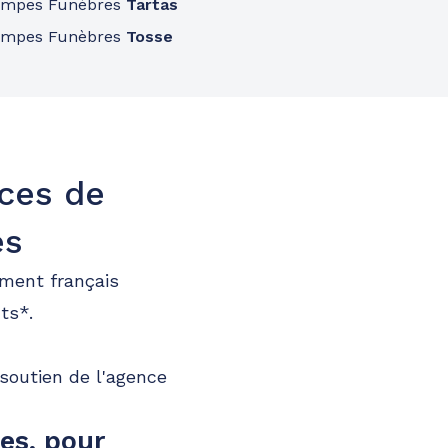
ompes Funèbres
Tartas
ompes Funèbres
Tosse
nces de
es
ment français
ts*.
soutien de l'agence
es, pour