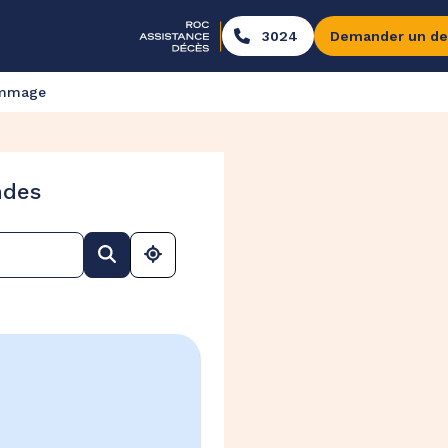
3024
Demander un de
ommage
ndes