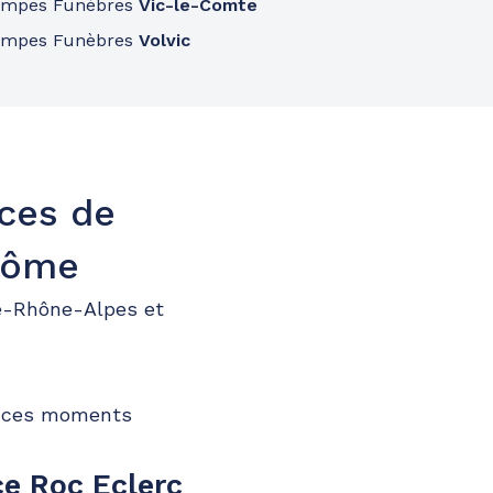
ompes Funèbres
Vic-le-Comte
ompes Funèbres
Volvic
nces de
Dôme
e-Rhône-Alpes et
t ces moments
e Roc Eclerc