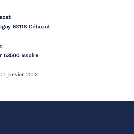
azat
ugay 63118 Cébazat
e
r 63500 Issoire
2
01 janvier 2023