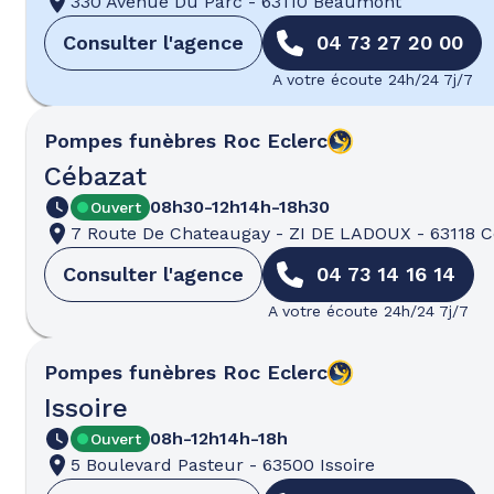
330 Avenue Du Parc
-
63110 Beaumont
Consulter l'agence
04 73 27 20 00
A votre écoute 24h/24 7j/7
Pompes funèbres
Roc Eclerc
Cébazat
08h30-12h
14h-18h30
Ouvert
7 Route De Chateaugay
-
ZI DE LADOUX
-
63118 
Consulter l'agence
04 73 14 16 14
A votre écoute 24h/24 7j/7
Pompes funèbres
Roc Eclerc
Issoire
08h-12h
14h-18h
Ouvert
5 Boulevard Pasteur
-
63500 Issoire