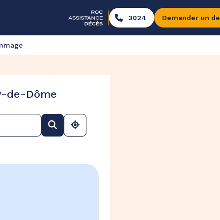
3024
Demander un de
ommage
uy-de-Dôme