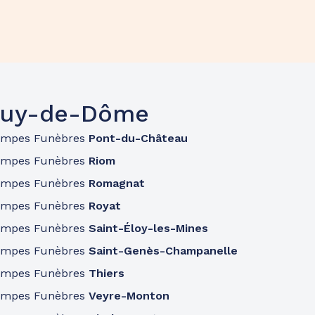
 Puy-de-Dôme
ompes Funèbres
Pont-du-Château
ompes Funèbres
Riom
ompes Funèbres
Romagnat
ompes Funèbres
Royat
ompes Funèbres
Saint-Éloy-les-Mines
ompes Funèbres
Saint-Genès-Champanelle
ompes Funèbres
Thiers
ompes Funèbres
Veyre-Monton