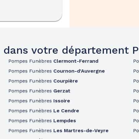
 dans votre département
Pompes Funèbres
Clermont-Ferrand
P
Pompes Funèbres
Cournon-d'Auvergne
P
Pompes Funèbres
Courpière
P
Pompes Funèbres
Gerzat
P
Pompes Funèbres
Issoire
P
Pompes Funèbres
Le Cendre
P
Pompes Funèbres
Lempdes
P
Pompes Funèbres
Les Martres-de-Veyre
P