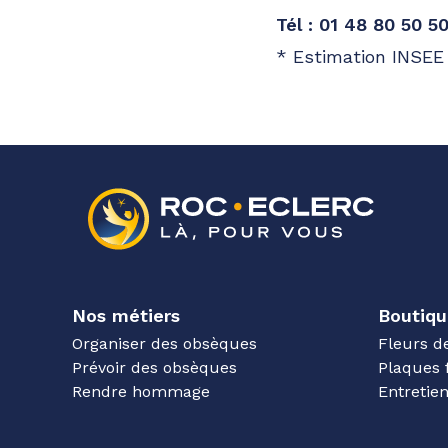
Pompes funèbres
Roc Eclerc
Tél : 01 48 80 50 5
Villeneuve-Saint-Georges
* Estimation INSEE 
2 Rue Henri Leduc
-
94190 Villeneuve-Saint-Geor
Consulter l'agence
01 87 58 35 93
A votre écoute 24h/24 7j/7
Nos métiers
Boutiqu
Organiser des obsèques
Fleurs d
Prévoir des obsèques
Plaques 
Rendre hommage
Entreti