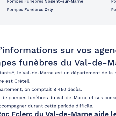
Pompes Funèbres
Nogent-sur-Marne
P
Pompes Funèbres
Orly
P
s
’informations sur vos age
pes funèbres du Val-de-M
tants*, le Val-de-Marne est un département de la r
e est Créteil.
partement, on comptait 9 480 décès.
 de pompes funèbres du Val-de-Marne et ses consei
ccompagner durant cette période difficile.
oc Eclerc du Val-de-Marne aide l