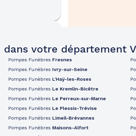
 dans votre département 
Pompes Funèbres
Fresnes
P
Pompes Funèbres
Ivry-sur-Seine
P
Pompes Funèbres
L'Haÿ-les-Roses
P
Pompes Funèbres
Le Kremlin-Bicêtre
P
Pompes Funèbres
Le Perreux-sur-Marne
P
Pompes Funèbres
Le Plessis-Trévise
P
Pompes Funèbres
Limeil-Brévannes
P
Pompes Funèbres
Maisons-Alfort
P