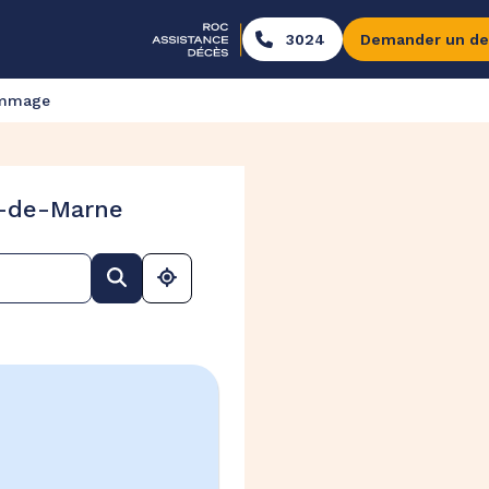
3024
Demander un de
ommage
l-de-Marne