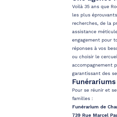
Voilà 35 ans que Ro
Pompes funèbres
Roc Eclerc
les plus éprouvants
Limeil-Brévannes
recherches, de la p
assistance méticule
40 Avenue Gabriel Péri
-
94450 Limeil-Brévannes
engagement pour to
Consulter l'agence
01 87 58 35 87
réponses à vos beso
A votre écoute 24h/24 7j/7
ou choisir le cercue
accompagnement per
Pompes funèbres
Roc Eclerc
garantissant des ser
Villejuif
Funérariums 
33 Avenue Paul Vaillant Couturier
-
94800 Villejui
Pour se réunir et se
Consulter l'agence
01 87 58 35 90
familles :
Funérarium de Ch
A votre écoute 24h/24 7j/7
739 Rue Marcel Pa