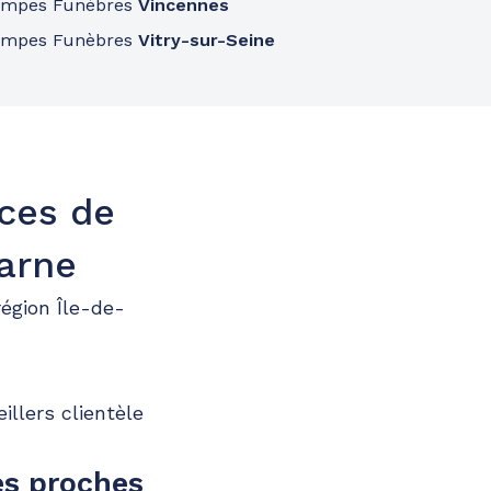
ompes Funèbres
Vincennes
ompes Funèbres
Vitry-sur-Seine
nces de
arne
égion Île-de-
llers clientèle
es proches