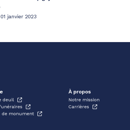
0
01 janvier 2023
ges
e
À propos
e deuil
Notre mission
funéraires
Carrières
en de monument