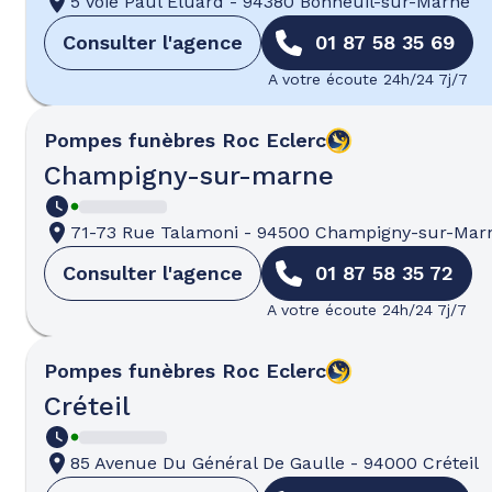
5 Voie Paul Eluard
-
94380 Bonneuil-sur-Marne
Consulter l'agence
01 87 58 35 69
A votre écoute 24h/24 7j/7
Pompes funèbres
Roc Eclerc
Champigny-sur-marne
71-73 Rue Talamoni
-
94500 Champigny-sur-Mar
Consulter l'agence
01 87 58 35 72
A votre écoute 24h/24 7j/7
Pompes funèbres
Roc Eclerc
Créteil
85 Avenue Du Général De Gaulle
-
94000 Créteil