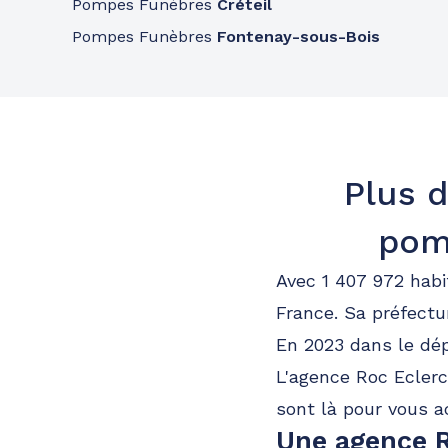
Pompes Funèbres
Créteil
A votre écoute 24h/24 7j/7
Pompes Funèbres
Fontenay-sous-Bois
Pompes funèbres
Roc Eclerc
La Varenne St-hilaire
97 Avenue Du Bac
-
94210 Saint-Maur-des-Fossé
Plus d
Consulter l'agence
01 87 58 35 81
A votre écoute 24h/24 7j/7
pom
Avec 1 407 972 habi
Pompes funèbres
Roc Eclerc
Le Kremlin-Bicêtre
France. Sa préfectur
En 2023 dans le dé
3 Rue De Verdun
-
94270 Le Kremlin-Bicêtre
L'agence Roc Eclerc
Consulter l'agence
01 87 58 35 84
sont là pour vous a
Une agence R
A votre écoute 24h/24 7j/7