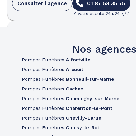
Consulter l'agence
01 87 58 35 75
A votre écoute 24h/24 7j/7
Pompes funèbres
Roc Eclerc
Fresnes
Nos agences
4 Rue De La Butte
-
94260 Fresnes
Pompes Funèbres
Alfortville
Consulter l'agence
01 46 68 77 41
Pompes Funèbres
Arcueil
A votre écoute 24h/24 7j/7
Pompes Funèbres
Bonneuil-sur-Marne
Pompes Funèbres
Cachan
Pompes funèbres
Roc Eclerc
Pompes Funèbres
Champigny-sur-Marne
Ivry-sur-Seine
Pompes Funèbres
Charenton-le-Pont
Pompes Funèbres
Chevilly-Larue
87 Avenue Georges Gosnat
-
94200 Ivry-sur-Seine
Pompes Funèbres
Choisy-le-Roi
Consulter l'agence
01 87 58 35 78