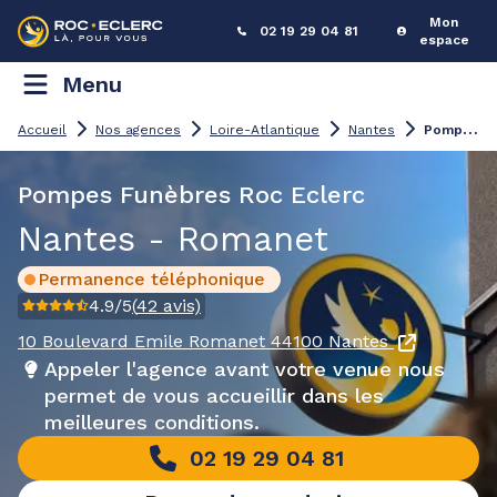
Mon
02 19 29 04 81
espace
Menu
P
ompes Funèbres Nantes - Romanet
Accueil
Nos agences
Loire-Atlantique
Nantes
Pompes Funèbres Roc Eclerc
Nantes - Romanet
Permanence téléphonique
4.9
/5
(
42
avis)
10 Boulevard Emile Romanet
44100 Nantes
Appeler l'agence avant votre venue nous
permet de vous accueillir dans les
meilleures conditions.
02 19 29 04 81