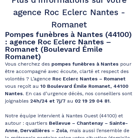
Plus d’informations sur votre
agence Roc Eclerc Nantes -
Romanet
Pompes funèbres à Nantes (44100)
: agence Roc Eclerc Nantes –
Romanet (Boulevard Émile
Romanet)
Vous cherchez des
pompes funèbres à Nantes
pour
être accompagné avec écoute, clarté et respect des
volontés ? L’agence
Roc Eclerc Nantes – Romanet
vous reçoit au
10 Boulevard Émile Romanet, 44100
Nantes
. En cas d’urgence décès, nos conseillers sont
joignables
24h/24 et 7j/7
au
02 19 29 04 81
.
Notre équipe intervient à Nantes Ouest (44100) et
autour : quartiers
Bellevue – Chantenay – Sainte-
Anne
,
Dervallières – Zola
, mais aussi l’ensemble de
la métropole nantaise selon votre situation (domicile,