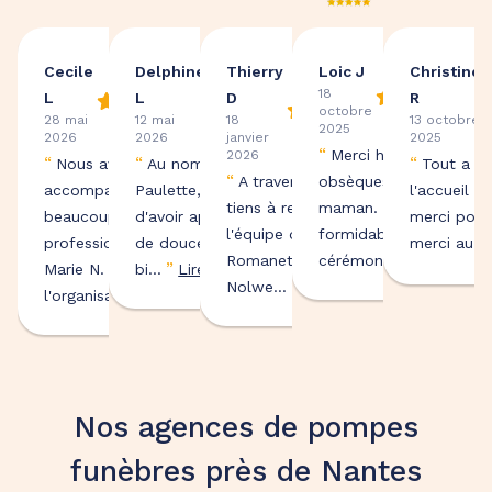
Cecile
Delphine
Thierry
Loic J
Christine
18
L
L
D
R
octobre
28 mai
12 mai
18
13 octobre
2025
2026
2026
janvier
2025
“
Merci hier pour les
2026
“
“
“
Nous avons été
Au nom de ma tante
Tout a ét
“
A travers ce mail, je
obsèques de ma
accompagnés avec
Paulette, je vous remercie
l'accueil d
tiens à remercier toute
maman. Une équipe
beaucoup de
d'avoir apporté beaucoup
merci pour
l'équipe de l'agence
formidable, un maître 
professionnalisme par
de douceur et de
merci au Ma
”
Romanet à Nantes.
cérémonie c...
Lire pl
”
Marie N. pour
bi...
Lire plus
”
Nolwe...
Lire plus
”
l'organisa...
Lire plus
Nos agences de pompes
funèbres près de Nantes