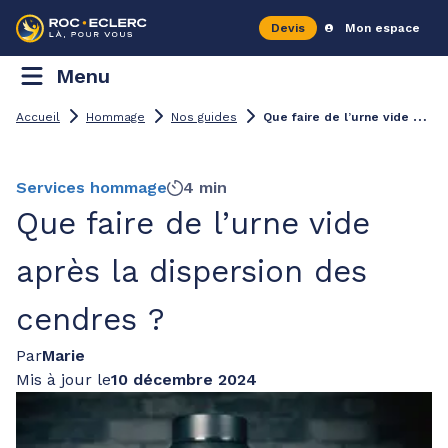
Devis
Mon espace
Menu
Q
ue faire de l’urne vide après la dispersion des cendres ?
Accueil
Hommage
Nos guides
Services hommage
4 min
Que faire de l’urne vide
après la dispersion des
cendres ?
Par
Marie
Mis à jour le
10 décembre 2024