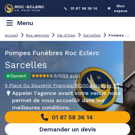
Mon
01 87 58 36 14
espace
Menu
P
ompes Funèbres Sarcelles
Accueil
Nos agences
Val-d'Oise
Sarcelles
Pompes Funèbres Roc Eclerc
Sarcelles
Ouvert
4.5
/5
(
59
avis)
5 Place Du Souvenir Français
95200 Sarcelles
Appeler l'agence avant votre venue nous
permet de vous accueillir dans les
meilleures conditions.
01 87 58 36 14
Demander un devis