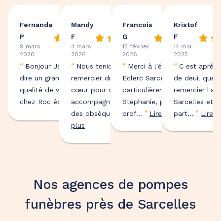
Fernanda
Mandy
Francois
Kristof
P
F
G
F
9 mars
4 mars
15 février
14 mai
2026
2026
2026
2025
“
“
“
“
Bonjour Je voulais vous
Nous tenions à vous
Merci à l'équipe de ROC
C est après
dire un grand merci pour la
remercier du fond du
Eclerc Sarcelles et plus
de deuil que j
qualité de votre service
cœur pour votre
particulièrement
remercier l'a
”
chez Roc écl...
accompagnement lors
Lire plus
Stéphanie, pour son
Sarcelles et t
”
”
”
des obsèques ...
prof...
Lire
Lire plus
part...
Lire p
plus
Nos agences de pompes
funèbres près de Sarcelles