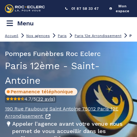
Mon
01 87 58 33 47
espace
Menu
P
ompes Funèbres Paris 12ème - Saint-Antoine
Accueil
Nos agences
Paris
Paris 12e Arrondissement
Pompes Funèbres Roc Eclerc
Paris 12ème - Saint-
Antoine
Permanence téléphonique
4.7
/5
(
32
avis)
190 Rue Faubourg Saint Antoine
75012 Paris 12E
Arrondissement
Appeler l'agence avant votre venue nous
permet de vous accueillir dans les