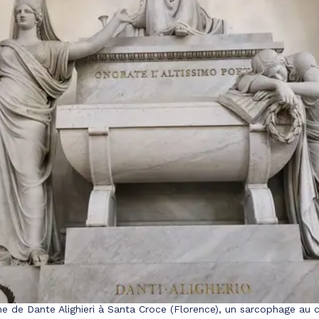
e de Dante Alighieri à Santa Croce (Florence), un sarcophage au c