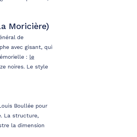
a Moricière)
énéral de
phe avec gisant, qui
émorielle :
le
e noires. Le style
Louis Boullée pour
. La structure,
stre la dimension