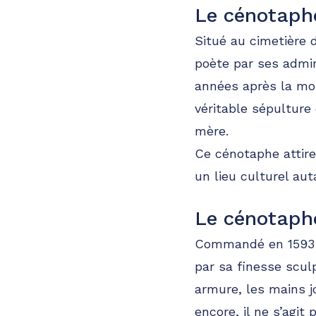
Le cénotaph
Situé au cimetière
poète par ses admi
années après la mort
véritable sépulture 
mère.
Ce cénotaphe attire
un lieu culturel au
Le cénotaph
Commandé en 1593 p
par sa finesse scul
armure, les mains j
encore, il ne s’ag