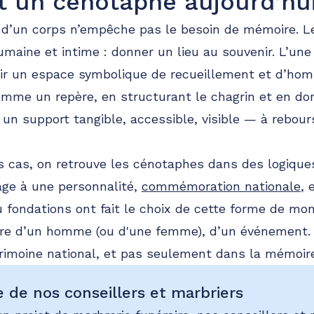
rt un cénotaphe aujourd’hu
 d’un corps n’empêche pas le besoin de mémoire. 
umaine et intime : donner un lieu au souvenir. L’une
rir un espace symbolique de recueillement et d’homm
omme un repère, en structurant le chagrin et en d
t un support tangible, accessible, visible — à rebours 
s cas, on retrouve les cénotaphes dans des logiques
age à une personnalité,
commémoration nationale
, 
ou fondations ont fait le choix de cette forme de m
re d’un homme (ou d'une femme), d’un événement.
rimoine national, et pas seulement dans la mémoire 
e de nos conseillers et marbriers