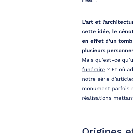
dessus.
L’art et l’architec
cette idée, le céno
en effet d’un tom
plusieurs personnes
Mais qu’est-ce qu’
funéraire
? Et où ad
notre série d’articl
monument parfois m
réalisations mettant
Origines e