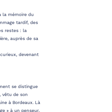
à la mémoire du
mmage tardif, des
s restes : la
ière, auprès de sa
 curieux, devenant
ment se distingue
, vêtu de son
aine à Bordeaux. Là
ge » à un penseur,