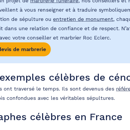
un projet de
marbrerie funéraire
, nos conseillers et
 veillent à vous renseigner et à traduire symbolique
ption de sépulture ou
entretien de monument
, chaq
crit dans une relation de confiance et de respect. N
vec votre conseiller et marbrier Roc Eclerc.
evis de marbrerie
exemples célèbres de cén
s ont traversé le temps. Ils sont devenus des
référ
ois confondues avec les véritables sépultures.
aphes célèbres en France