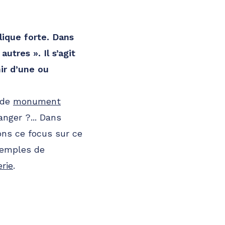
lique forte. Dans
utres ». Il s’agit
ir d’une ou
 de
monument
nger ?... Dans
ons ce focus sur ce
xemples de
rie
.