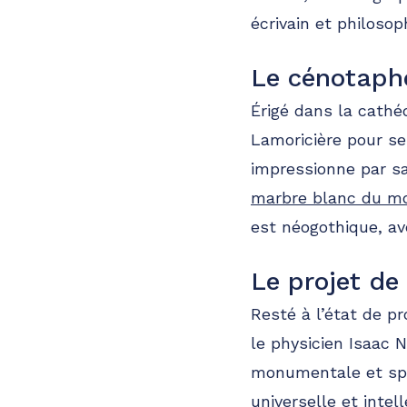
écrivain et philosop
Le cénotaphe
Érigé dans la cath
Lamoricière pour ses
impressionne par sa
marbre blanc du 
est néogothique, av
Le projet d
Resté à l’état de p
le physicien Isaac N
monumentale et sphé
universelle et inte