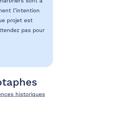
 marbriers sont à
ment l’intention
ue projet est
’attendez pas pour
otaphes
ences historiques