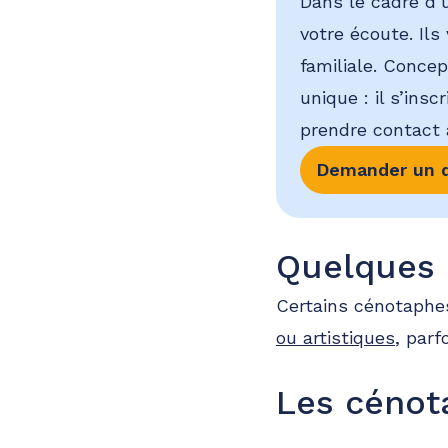
Dans le cadre d’
votre écoute. Ils
familiale. Conce
unique : il s’ins
prendre contact a
Demander un d
Quelques 
Certains cénotaphe
ou artistiques
, parf
Les cénot