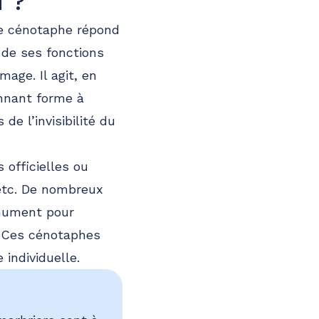
i ?
Le cénotaphe répond
 de ses fonctions
age. Il agit, en
onnant forme à
de l’invisibilité du
 officielles ou
etc. De nombreux
onument pour
 Ces cénotaphes
individuelle.