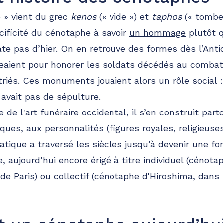
 » vient du grec
kenos
(« vide ») et
taphos
(« tombe 
cificité du cénotaphe à savoir
un hommage
plutôt q
te pas d’hier. On en retrouve des formes dès l’Anti
eaient pour honorer les soldats décédés au combat
triés. Ces monuments jouaient alors un rôle social :
 avait pas de sépulture.
e de l'art funéraire occidental, il s’en construit part
oques, aux personnalités (figures royales, religieuses
pratique a traversé les siècles jusqu’à devenir une 
e
, aujourd’hui encore érigé à titre individuel (cénot
de Paris
) ou collectif (cénotaphe d'Hiroshima, dans 
.