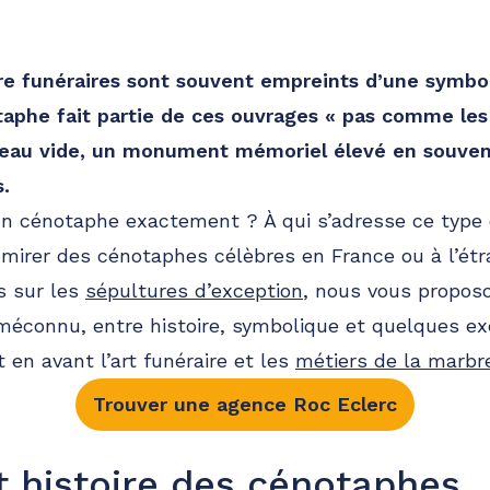
ture funéraires sont souvent empreints d’une symbo
taphe fait partie de ces ouvrages « pas comme les a
beau vide, un monument mémoriel élevé en souven
.
un cénotaphe exactement ? À qui s’adresse ce type
mirer des cénotaphes célèbres en France ou à l’étra
es sur les
sépultures d’exception
, nous vous propos
éconnu, entre histoire, symbolique et quelques e
 en avant l’art funéraire et les
métiers de la marbre
Trouver une agence Roc Eclerc
t histoire des cénotaphes