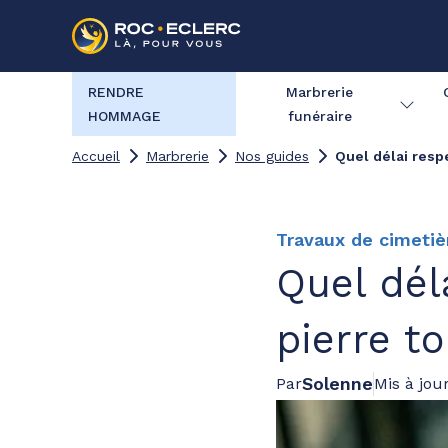
RENDRE
Marbrerie
HOMMAGE
funéraire
Accueil
Marbrerie
Nos guides
Quel délai resp
Travaux de cimetiè
Quel dél
pierre t
Solenne
Par
Mis à jour