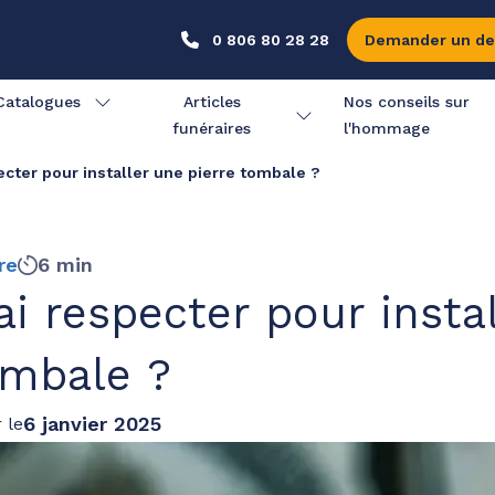
0 806 80 28 28
Demander un de
Catalogues
Articles
Nos conseils sur
funéraires
l'hommage
ecter pour installer une pierre tombale ?
re
6 min
ai respecter pour insta
ombale ?
6 janvier 2025
 le