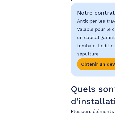
Notre contra
Anticiper les
tra
Valable pour le 
un capital garant
tombale. Ledit c
sépulture.
Obtenir un dev
Quels sont
d’installa
Plusieurs éléments 