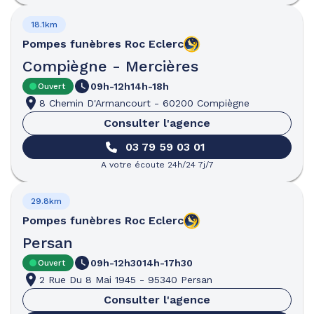
18.1km
Pompes funèbres
Roc Eclerc
Compiègne - Mercières
09h-12h
14h-18h
Ouvert
8 Chemin D'Armancourt
-
60200 Compiègne
Consulter l'agence
03 79 59 03 01
A votre écoute 24h/24 7j/7
29.8km
Pompes funèbres
Roc Eclerc
Persan
09h-12h30
14h-17h30
Ouvert
2 Rue Du 8 Mai 1945
-
95340 Persan
Consulter l'agence