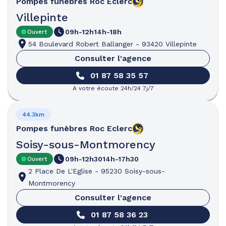
Pompes funèbres
Roc Eclerc
Villepinte
09h-12h
14h-18h
Ouvert
54 Boulevard Robert Ballanger
-
93420 Villepinte
Consulter l'agence
01 87 58 35 57
A votre écoute 24h/24 7j/7
44.3km
Pompes funèbres
Roc Eclerc
Soisy-sous-Montmorency
09h-12h30
14h-17h30
Ouvert
2 Place De L'Eglise
-
95230 Soisy-sous-
Montmorency
Consulter l'agence
01 87 58 36 23