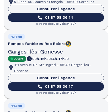
5 Place Du Souvenir Français
-
95200 Sarcelles
Consulter l'agence
01 87 58 36 14
A votre écoute 24h/24 7j/7
43.6km
Pompes funèbres
Roc Eclerc
Garges-lès-Gonesse
09h-12h30
14h-17h30
Ouvert
181 Avenue De Stalingrad
-
95140 Garges-lès-
Gonesse
Consulter l'agence
01 87 58 36 17
A votre écoute 24h/24 7j/7
44.3km