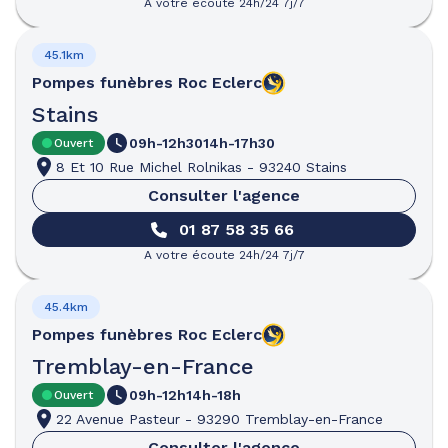
A votre écoute 24h/24 7j/7
45.1km
Pompes funèbres
Roc Eclerc
Stains
09h-12h30
14h-17h30
Ouvert
8 Et 10 Rue Michel Rolnikas
-
93240 Stains
Consulter l'agence
01 87 58 35 66
A votre écoute 24h/24 7j/7
45.4km
Pompes funèbres
Roc Eclerc
Tremblay-en-France
09h-12h
14h-18h
Ouvert
22 Avenue Pasteur
-
93290 Tremblay-en-France
Consulter l'agence