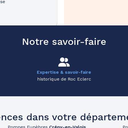
ise
34.9km
Notre savoir-faire
Expertise & savoir-faire
historique de Roc Eclerc
41.1km
nces dans votre départem
Pompes Funèbres
Crépy-en-Valois
P