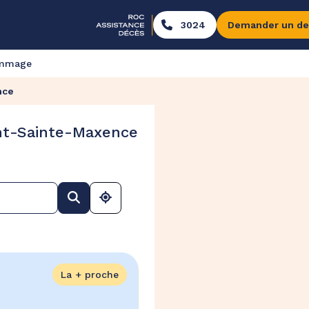
3024
Demander un de
ommage
nce
nt-Sainte-Maxence
La + proche