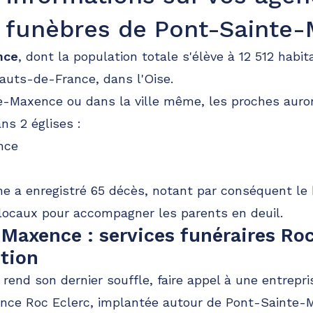
funèbres de Pont-Sainte
45.7km
nce
, dont la population totale s'élève à 12 512 habi
auts-de-France, dans l'Oise.
e-Maxence ou dans la ville même, les proches auron
s 2 églises :
nce
 a enregistré 65 décès, notant par conséquent le 
45.9km
 locaux pour accompagner les parents en deuil.
Maxence : services funéraires Roc
ition
esse
rend son dernier souffle, faire appel à une entrepri
ence Roc Eclerc, implantée autour de Pont-Sainte-