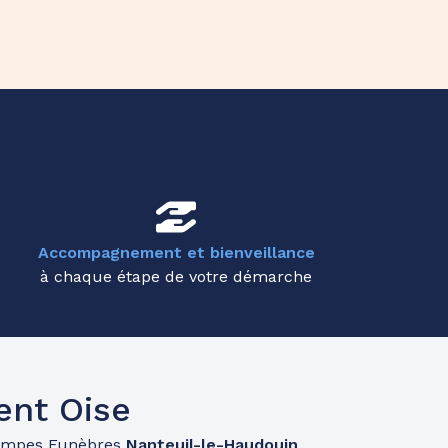
Accompagnement et bienveillance
à chaque étape de votre démarche
ent Oise
ompes Funèbres
Nanteuil-le-Haudouin