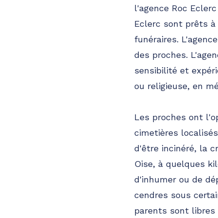
l'agence Roc Ecler
Pompes funèbres
Roc Eclerc
Stains
Eclerc sont prêts à
09h-12h30
14h-17h30
funéraires. L'agenc
Ouvert
8 Et 10 Rue Michel Rolnikas
-
93240 Stains
des proches. L'age
Consulter l'agence
01 87 58 35 66
sensibilité et expé
A votre écoute 24h/24 7j/7
ou religieuse, en m
Les proches ont l'o
cimetières localisés
d'être incinéré, la
Oise, à quelques kil
d'inhumer ou de dé
cendres sous certai
parents sont libres 