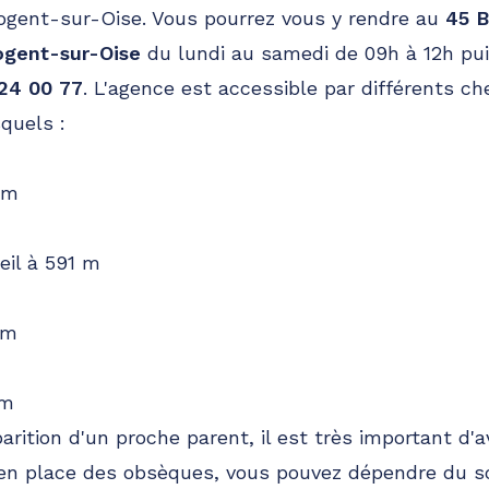
Nogent-sur-Oise. Vous pourrez vous y rendre au
45 B
ogent-sur-Oise
du lundi au samedi de 09h à 12h pui
46.6km
24 00 77
. L'agence est accessible par différents 
quels :
 m
eil à 591 m
47.6km
 m
is
 m
arition d'un proche parent, il est très important d'
 en place des obsèques, vous pouvez dépendre du so