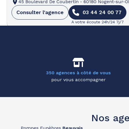
45 Boulevard De Coubertin
-
60180 Nogent-sur-O
Consulter l'agence
03 44 24 00 77
A votre écoute 24h/24 7j/7
Pompes funèbres
Roc Eclerc
Persan
09h-12h30
14h-17h30
Ouvert
2 Rue Du 8 Mai 1945
-
95340 Persan
Consulter l'agence
01 87 58 36 02
350 agences à côté de vous
pour vous accompagner
A votre écoute 24h/24 7j/7
Pompes funèbres
Roc Eclerc
L'isle-Adam
Nos age
09h-12h30
14h-17h30
Ouvert
7 Rue Saint Lazare
-
95290 L'Isle-Adam
Pompes Funèbres
Beauvais