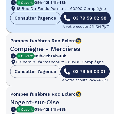
09h-12h
14h-18h
Ouvert
18 Rue Du Fonds Pernant
-
60200 Compiègne
Consulter l'agence
03 79 59 02 98
A votre écoute 24h/24 7j/7
Pompes funèbres
Roc Eclerc
Compiègne - Mercières
09h-12h
14h-18h
Ouvert
8 Chemin D'Armancourt
-
60200 Compiègne
Consulter l'agence
03 79 59 03 01
A votre écoute 24h/24 7j/7
Pompes funèbres
Roc Eclerc
Nogent-sur-Oise
09h-12h
14h-18h
Ouvert