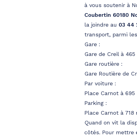
à vous soutenir à 
Pompes funèbres
Roc Eclerc
Coubertin 60180 N
Meaux
la joindre au
03 44 
09h-12h
14h-18h
Ouvert
transport, parmi les
2 Place Henri Moissan
-
77100 Meaux
Gare :
Consulter l'agence
01 87 58 33 80
Gare de Creil à 465
A votre écoute 24h/24 7j/7
Gare routière :
Gare Routière de Cr
Pompes funèbres
Roc Eclerc
Par voiture :
Aulnay-sous-Bois
Place Carnot à 695
09h-12h
14h-18h
Ouvert
Parking :
21 Boulevard Felix Faure
-
93600 Aulnay-sous-Bo
Place Carnot à 718
Consulter l'agence
01 87 58 35 63
Quand on vit la disp
A votre écoute 24h/24 7j/7
côtés. Pour mettre