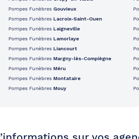
Pompes Funèbres
Gouvieux
P
Pompes Funèbres
Lacroix-Saint-Ouen
P
Pompes Funèbres
Laigneville
P
43.7km
Pompes Funèbres
Lamorlaye
P
Pompes Funèbres
Liancourt
P
Pompes Funèbres
Margny-lès-Compiègne
P
Pompes Funèbres
Méru
P
Pompes Funèbres
Montataire
P
Pompes Funèbres
Mouy
P
45.1km
’informations sur vos age