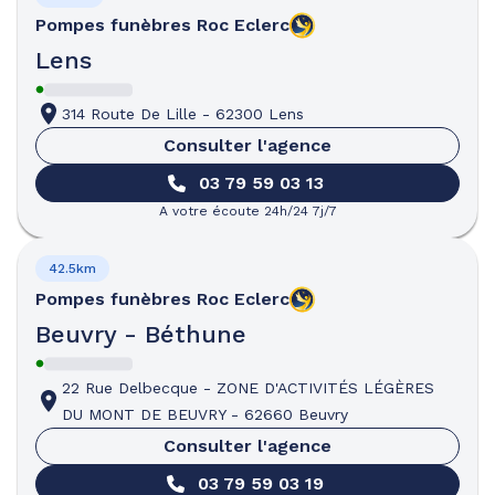
Pompes funèbres
Roc Eclerc
Lens
314 Route De Lille
-
62300 Lens
Consulter l'agence
03 79 59 03 13
A votre écoute 24h/24 7j/7
42.5km
Pompes funèbres
Roc Eclerc
Beuvry - Béthune
22 Rue Delbecque
-
ZONE D'ACTIVITÉS LÉGÈRES
DU MONT DE BEUVRY
-
62660 Beuvry
Consulter l'agence
03 79 59 03 19