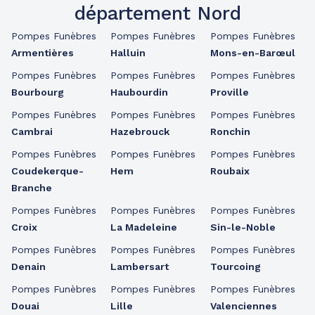
département Nord
Pompes Funèbres
Pompes Funèbres
Pompes Funèbres
Armentières
Halluin
Mons-en-Barœul
Pompes Funèbres
Pompes Funèbres
Pompes Funèbres
Bourbourg
Haubourdin
Proville
Pompes Funèbres
Pompes Funèbres
Pompes Funèbres
Cambrai
Hazebrouck
Ronchin
Pompes Funèbres
Pompes Funèbres
Pompes Funèbres
Coudekerque-
Hem
Roubaix
Branche
Pompes Funèbres
Pompes Funèbres
Pompes Funèbres
Croix
La Madeleine
Sin-le-Noble
Pompes Funèbres
Pompes Funèbres
Pompes Funèbres
Denain
Lambersart
Tourcoing
Pompes Funèbres
Pompes Funèbres
Pompes Funèbres
Douai
Lille
Valenciennes