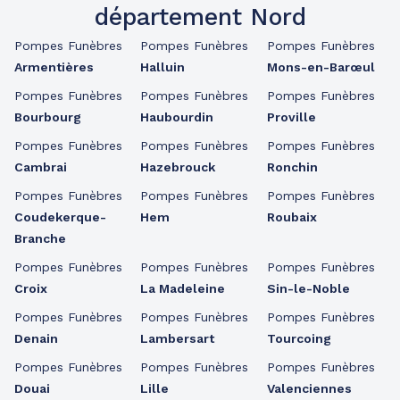
département Nord
Pompes Funèbres
Pompes Funèbres
Pompes Funèbres
Armentières
Halluin
Mons-en-Barœul
Pompes Funèbres
Pompes Funèbres
Pompes Funèbres
Bourbourg
Haubourdin
Proville
Pompes Funèbres
Pompes Funèbres
Pompes Funèbres
Cambrai
Hazebrouck
Ronchin
Pompes Funèbres
Pompes Funèbres
Pompes Funèbres
Coudekerque-
Hem
Roubaix
Branche
Pompes Funèbres
Pompes Funèbres
Pompes Funèbres
Croix
La Madeleine
Sin-le-Noble
Pompes Funèbres
Pompes Funèbres
Pompes Funèbres
Denain
Lambersart
Tourcoing
Pompes Funèbres
Pompes Funèbres
Pompes Funèbres
Douai
Lille
Valenciennes