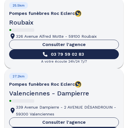
25.5km
Pompes funèbres
Roc Eclerc
Roubaix
326 Avenue Alfred Motte
-
59100 Roubaix
Consulter l'agence
03 79 59 02 83
A votre écoute 24h/24 7j/7
27.2km
Pompes funèbres
Roc Eclerc
Valenciennes - Dampierre
339 Avenue Dampierre
-
2 AVENUE DÉSANDROUIN
-
59300 Valenciennes
Consulter l'agence