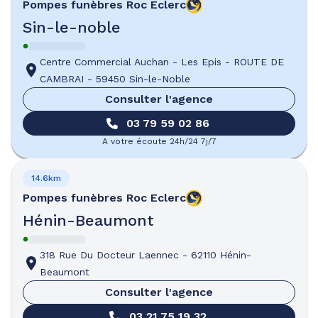
Pompes funèbres
Roc Eclerc
Sin-le-noble
Centre Commercial Auchan - Les Epis
-
ROUTE DE
CAMBRAI
-
59450 Sin-le-Noble
Consulter l'agence
03 79 59 02 86
A votre écoute 24h/24 7j/7
14.6km
Pompes funèbres
Roc Eclerc
Hénin-Beaumont
318 Rue Du Docteur Laennec
-
62110 Hénin-
Beaumont
Consulter l'agence
03 21 75 19 32