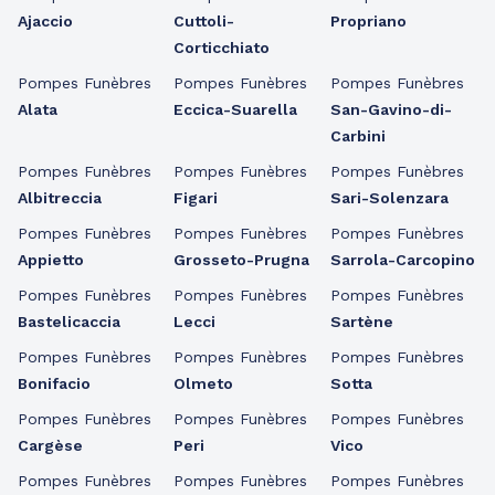
Ajaccio
Cuttoli-
Propriano
Corticchiato
Pompes Funèbres
Pompes Funèbres
Pompes Funèbres
Alata
Eccica-Suarella
San-Gavino-di-
Carbini
Pompes Funèbres
Pompes Funèbres
Pompes Funèbres
Albitreccia
Figari
Sari-Solenzara
Pompes Funèbres
Pompes Funèbres
Pompes Funèbres
Appietto
Grosseto-Prugna
Sarrola-Carcopino
Pompes Funèbres
Pompes Funèbres
Pompes Funèbres
Bastelicaccia
Lecci
Sartène
Pompes Funèbres
Pompes Funèbres
Pompes Funèbres
Bonifacio
Olmeto
Sotta
Pompes Funèbres
Pompes Funèbres
Pompes Funèbres
Cargèse
Peri
Vico
Pompes Funèbres
Pompes Funèbres
Pompes Funèbres