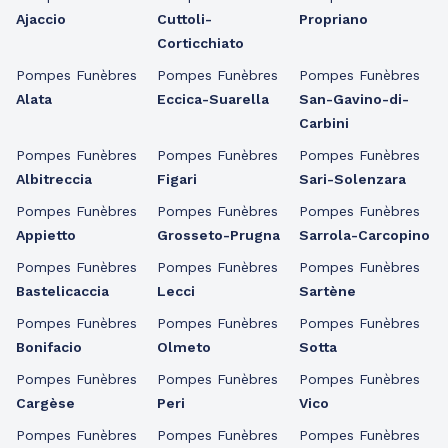
Ajaccio
Cuttoli-
Propriano
Corticchiato
Pompes Funèbres
Pompes Funèbres
Pompes Funèbres
Alata
Eccica-Suarella
San-Gavino-di-
Carbini
Pompes Funèbres
Pompes Funèbres
Pompes Funèbres
Albitreccia
Figari
Sari-Solenzara
Pompes Funèbres
Pompes Funèbres
Pompes Funèbres
Appietto
Grosseto-Prugna
Sarrola-Carcopino
Pompes Funèbres
Pompes Funèbres
Pompes Funèbres
Bastelicaccia
Lecci
Sartène
Pompes Funèbres
Pompes Funèbres
Pompes Funèbres
Bonifacio
Olmeto
Sotta
Pompes Funèbres
Pompes Funèbres
Pompes Funèbres
Cargèse
Peri
Vico
Pompes Funèbres
Pompes Funèbres
Pompes Funèbres