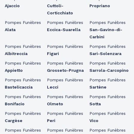
Ajaccio
Cuttoli-
Propriano
Corticchiato
Pompes Funèbres
Pompes Funèbres
Pompes Funèbres
Alata
Eccica-Suarella
San-Gavino-di-
Carbini
Pompes Funèbres
Pompes Funèbres
Pompes Funèbres
Albitreccia
Figari
Sari-Solenzara
Pompes Funèbres
Pompes Funèbres
Pompes Funèbres
Appietto
Grosseto-Prugna
Sarrola-Carcopino
Pompes Funèbres
Pompes Funèbres
Pompes Funèbres
Bastelicaccia
Lecci
Sartène
Pompes Funèbres
Pompes Funèbres
Pompes Funèbres
Bonifacio
Olmeto
Sotta
Pompes Funèbres
Pompes Funèbres
Pompes Funèbres
Cargèse
Peri
Vico
Pompes Funèbres
Pompes Funèbres
Pompes Funèbres