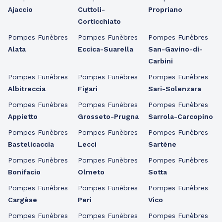
Ajaccio
Cuttoli-
Propriano
Corticchiato
Pompes Funèbres
Pompes Funèbres
Pompes Funèbres
Alata
Eccica-Suarella
San-Gavino-di-
Carbini
Pompes Funèbres
Pompes Funèbres
Pompes Funèbres
Albitreccia
Figari
Sari-Solenzara
Pompes Funèbres
Pompes Funèbres
Pompes Funèbres
Appietto
Grosseto-Prugna
Sarrola-Carcopino
Pompes Funèbres
Pompes Funèbres
Pompes Funèbres
Bastelicaccia
Lecci
Sartène
Pompes Funèbres
Pompes Funèbres
Pompes Funèbres
Bonifacio
Olmeto
Sotta
Pompes Funèbres
Pompes Funèbres
Pompes Funèbres
Cargèse
Peri
Vico
Pompes Funèbres
Pompes Funèbres
Pompes Funèbres