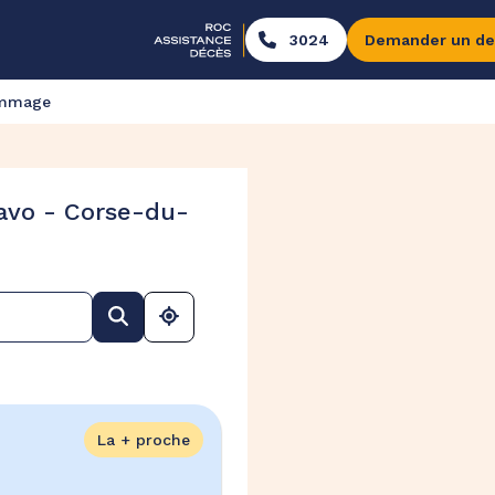
3024
Demander un de
ommage
avo - Corse-du-
La + proche