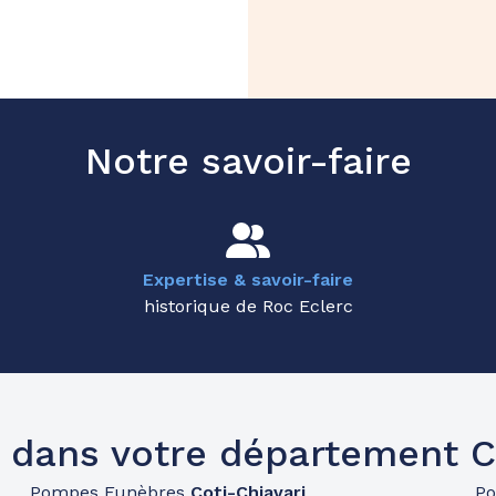
Notre savoir-faire
Expertise & savoir-faire
historique de Roc Eclerc
 dans votre département 
Pompes Funèbres
Coti-Chiavari
P