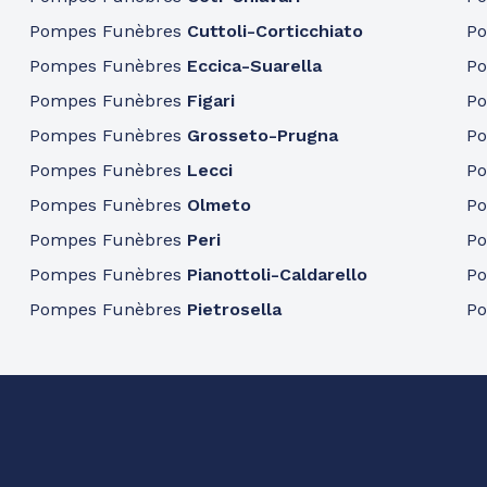
Pompes Funèbres
Cuttoli-Corticchiato
P
Pompes Funèbres
Eccica-Suarella
P
Pompes Funèbres
Figari
P
Pompes Funèbres
Grosseto-Prugna
P
Pompes Funèbres
Lecci
P
Pompes Funèbres
Olmeto
P
Pompes Funèbres
Peri
P
Pompes Funèbres
Pianottoli-Caldarello
P
Pompes Funèbres
Pietrosella
P