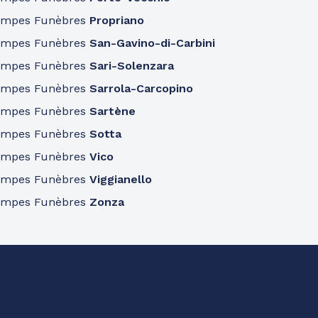
ompes Funèbres
Propriano
ompes Funèbres
San-Gavino-di-Carbini
ompes Funèbres
Sari-Solenzara
ompes Funèbres
Sarrola-Carcopino
ompes Funèbres
Sartène
ompes Funèbres
Sotta
ompes Funèbres
Vico
ompes Funèbres
Viggianello
ompes Funèbres
Zonza