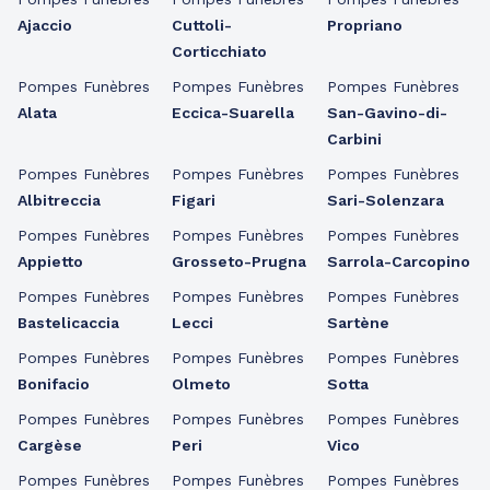
Ajaccio
Cuttoli-
Propriano
Corticchiato
Pompes Funèbres
Pompes Funèbres
Pompes Funèbres
Alata
Eccica-Suarella
San-Gavino-di-
Carbini
Pompes Funèbres
Pompes Funèbres
Pompes Funèbres
Albitreccia
Figari
Sari-Solenzara
Pompes Funèbres
Pompes Funèbres
Pompes Funèbres
Appietto
Grosseto-Prugna
Sarrola-Carcopino
Pompes Funèbres
Pompes Funèbres
Pompes Funèbres
Bastelicaccia
Lecci
Sartène
Pompes Funèbres
Pompes Funèbres
Pompes Funèbres
Bonifacio
Olmeto
Sotta
Pompes Funèbres
Pompes Funèbres
Pompes Funèbres
Cargèse
Peri
Vico
Pompes Funèbres
Pompes Funèbres
Pompes Funèbres