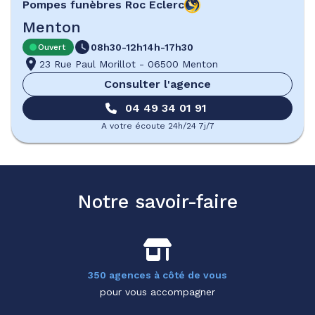
Pompes funèbres
Roc Eclerc
Menton
08h30-12h
14h-17h30
Ouvert
23 Rue Paul Morillot
-
06500 Menton
Consulter l'agence
04 49 34 01 91
A votre écoute 24h/24 7j/7
Notre savoir-faire
350 agences à côté de vous
pour vous accompagner