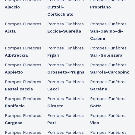
Ajaccio
Cuttoli-
Propriano
Corticchiato
Pompes Funèbres
Pompes Funèbres
Pompes Funèbres
Alata
Eccica-Suarella
San-Gavino-di-
Carbini
Pompes Funèbres
Pompes Funèbres
Pompes Funèbres
Albitreccia
Figari
Sari-Solenzara
Pompes Funèbres
Pompes Funèbres
Pompes Funèbres
Appietto
Grosseto-Prugna
Sarrola-Carcopino
Pompes Funèbres
Pompes Funèbres
Pompes Funèbres
Bastelicaccia
Lecci
Sartène
Pompes Funèbres
Pompes Funèbres
Pompes Funèbres
Bonifacio
Olmeto
Sotta
Pompes Funèbres
Pompes Funèbres
Pompes Funèbres
Cargèse
Peri
Vico
Pompes Funèbres
Pompes Funèbres
Pompes Funèbres