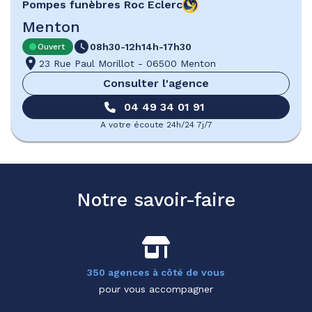
Pompes funèbres
Roc Eclerc
Menton
08h30-12h
14h-17h30
Ouvert
23 Rue Paul Morillot
-
06500 Menton
Consulter l'agence
04 49 34 01 91
A votre écoute 24h/24 7j/7
Notre savoir-faire
350 agences à côté de vous
pour vous accompagner