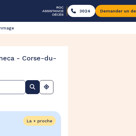
3024
Demander un de
ommage
neca - Corse-du-
La + proche