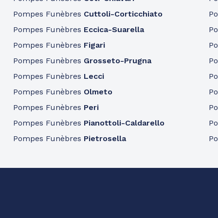
Pompes Funèbres
Cuttoli-Corticchiato
P
Pompes Funèbres
Eccica-Suarella
P
Pompes Funèbres
Figari
P
Pompes Funèbres
Grosseto-Prugna
P
Pompes Funèbres
Lecci
P
Pompes Funèbres
Olmeto
P
Pompes Funèbres
Peri
P
Pompes Funèbres
Pianottoli-Caldarello
P
Pompes Funèbres
Pietrosella
P