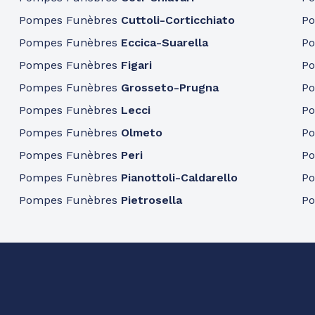
Pompes Funèbres
Cuttoli-Corticchiato
P
Pompes Funèbres
Eccica-Suarella
P
Pompes Funèbres
Figari
P
Pompes Funèbres
Grosseto-Prugna
P
Pompes Funèbres
Lecci
P
Pompes Funèbres
Olmeto
P
Pompes Funèbres
Peri
P
Pompes Funèbres
Pianottoli-Caldarello
P
Pompes Funèbres
Pietrosella
P