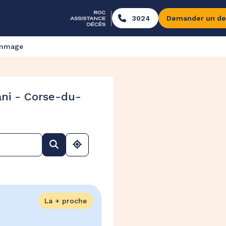
3024
Demander un de
ommage
ni - Corse-du-
La + proche