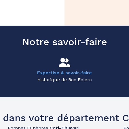
Notre savoir-faire
Expertise & savoir-faire
historique de Roc Eclerc
 dans votre département 
Pompes Funèbres
Coti-Chiavari
P