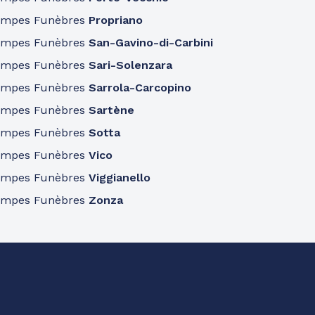
ompes Funèbres
Propriano
ompes Funèbres
San-Gavino-di-Carbini
ompes Funèbres
Sari-Solenzara
ompes Funèbres
Sarrola-Carcopino
ompes Funèbres
Sartène
ompes Funèbres
Sotta
ompes Funèbres
Vico
ompes Funèbres
Viggianello
ompes Funèbres
Zonza