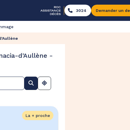
3024
Demander un de
ommage
d'Aullène
acia-d'Aullène -
La + proche