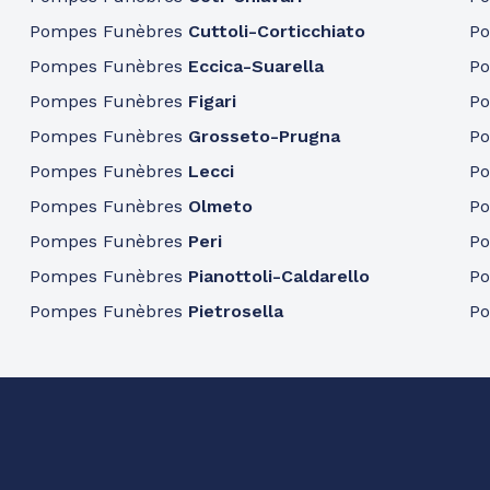
Pompes Funèbres
Cuttoli-Corticchiato
P
Pompes Funèbres
Eccica-Suarella
P
Pompes Funèbres
Figari
P
Pompes Funèbres
Grosseto-Prugna
P
Pompes Funèbres
Lecci
P
Pompes Funèbres
Olmeto
P
Pompes Funèbres
Peri
P
Pompes Funèbres
Pianottoli-Caldarello
P
Pompes Funèbres
Pietrosella
P