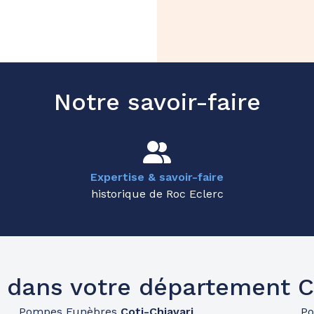
Notre savoir-faire
Expertise & savoir-faire
historique de Roc Eclerc
 dans votre département 
Pompes Funèbres
Coti-Chiavari
P