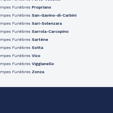
ompes Funèbres
Propriano
ompes Funèbres
San-Gavino-di-Carbini
ompes Funèbres
Sari-Solenzara
ompes Funèbres
Sarrola-Carcopino
ompes Funèbres
Sartène
ompes Funèbres
Sotta
ompes Funèbres
Vico
ompes Funèbres
Viggianello
ompes Funèbres
Zonza