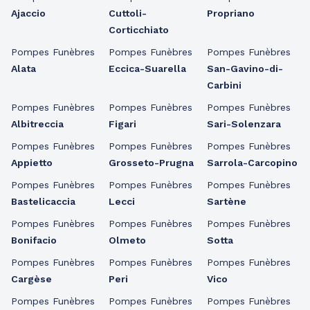
Ajaccio
Cuttoli-
Propriano
Corticchiato
Pompes Funèbres
Pompes Funèbres
Pompes Funèbres
Alata
Eccica-Suarella
San-Gavino-di-
Carbini
Pompes Funèbres
Pompes Funèbres
Pompes Funèbres
Albitreccia
Figari
Sari-Solenzara
Pompes Funèbres
Pompes Funèbres
Pompes Funèbres
Appietto
Grosseto-Prugna
Sarrola-Carcopino
Pompes Funèbres
Pompes Funèbres
Pompes Funèbres
Bastelicaccia
Lecci
Sartène
Pompes Funèbres
Pompes Funèbres
Pompes Funèbres
Bonifacio
Olmeto
Sotta
Pompes Funèbres
Pompes Funèbres
Pompes Funèbres
Cargèse
Peri
Vico
Pompes Funèbres
Pompes Funèbres
Pompes Funèbres