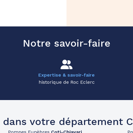
Notre savoir-faire
Expertise & savoir-faire
historique de Roc Eclerc
 dans votre département 
Pompes Funèbres
Coti-Chiavari
P