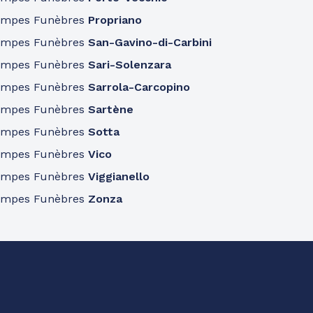
ompes Funèbres
Propriano
ompes Funèbres
San-Gavino-di-Carbini
ompes Funèbres
Sari-Solenzara
ompes Funèbres
Sarrola-Carcopino
ompes Funèbres
Sartène
ompes Funèbres
Sotta
ompes Funèbres
Vico
ompes Funèbres
Viggianello
ompes Funèbres
Zonza