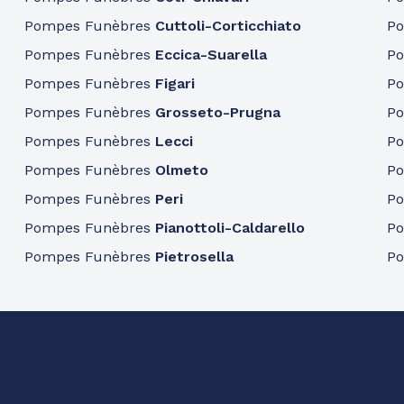
Pompes Funèbres
Cuttoli-Corticchiato
P
Pompes Funèbres
Eccica-Suarella
P
Pompes Funèbres
Figari
P
Pompes Funèbres
Grosseto-Prugna
P
Pompes Funèbres
Lecci
P
Pompes Funèbres
Olmeto
P
Pompes Funèbres
Peri
P
Pompes Funèbres
Pianottoli-Caldarello
P
Pompes Funèbres
Pietrosella
P