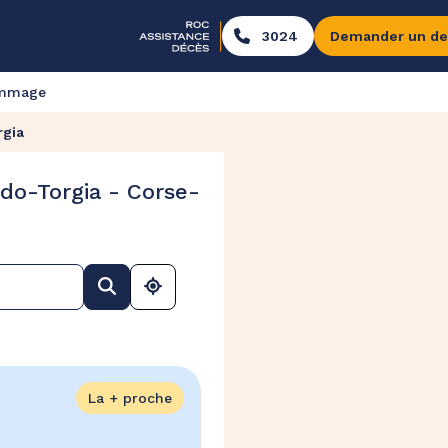
3024
Demander un de
ommage
rgia
do-Torgia - Corse-
La + proche