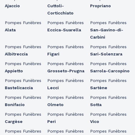
Ajaccio
Cuttoli-
Propriano
Corticchiato
Pompes Funèbres
Pompes Funèbres
Pompes Funèbres
Alata
Eccica-Suarella
San-Gavino-di-
Carbini
Pompes Funèbres
Pompes Funèbres
Pompes Funèbres
Albitreccia
Figari
Sari-Solenzara
Pompes Funèbres
Pompes Funèbres
Pompes Funèbres
Appietto
Grosseto-Prugna
Sarrola-Carcopino
Pompes Funèbres
Pompes Funèbres
Pompes Funèbres
Bastelicaccia
Lecci
Sartène
Pompes Funèbres
Pompes Funèbres
Pompes Funèbres
Bonifacio
Olmeto
Sotta
Pompes Funèbres
Pompes Funèbres
Pompes Funèbres
Cargèse
Peri
Vico
Pompes Funèbres
Pompes Funèbres
Pompes Funèbres