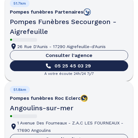
51.7km
Pompes funèbres
Partenaires
Pompes Funèbres Secourgeon -
Aigrefeuille
26 Rue D'Aunis
-
17290 Aigrefeuille-d'Aunis
Consulter l'agence
05 25 45 03 29
A votre écoute 24h/24 7j/7
51.8km
Pompes funèbres
Roc Eclerc
Angoulins-sur-mer
1 Avenue Des Fourneaux
-
Z.A.C LES FOURNEAUX
-
17690 Angoulins