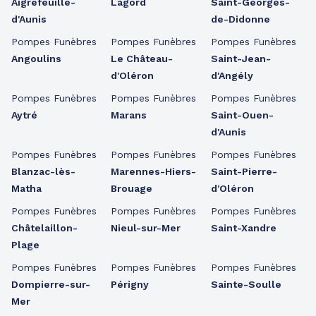
Aigrefeuille-
Lagord
Saint-Georges-
d'Aunis
de-Didonne
Pompes Funèbres
Pompes Funèbres
Pompes Funèbres
Angoulins
Le Château-
Saint-Jean-
d'Oléron
d'Angély
Pompes Funèbres
Pompes Funèbres
Pompes Funèbres
Aytré
Marans
Saint-Ouen-
d'Aunis
Pompes Funèbres
Pompes Funèbres
Pompes Funèbres
Blanzac-lès-
Marennes-Hiers-
Saint-Pierre-
Matha
Brouage
d'Oléron
Pompes Funèbres
Pompes Funèbres
Pompes Funèbres
Châtelaillon-
Nieul-sur-Mer
Saint-Xandre
Plage
Pompes Funèbres
Pompes Funèbres
Pompes Funèbres
Dompierre-sur-
Périgny
Sainte-Soulle
Mer