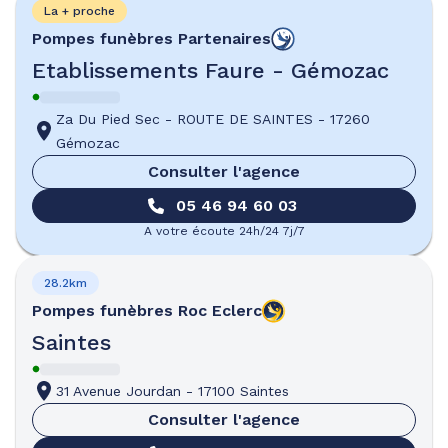
La + proche
Pompes funèbres
Partenaires
Etablissements Faure - Gémozac
Za Du Pied Sec
-
ROUTE DE SAINTES
-
17260
Gémozac
Consulter l'agence
05 46 94 60 03
A votre écoute 24h/24 7j/7
28.2km
Pompes funèbres
Roc Eclerc
Saintes
31 Avenue Jourdan
-
17100 Saintes
Consulter l'agence