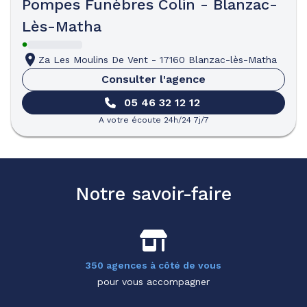
Pompes Funèbres Colin - Blanzac-
Lès-Matha
Za Les Moulins De Vent
-
17160 Blanzac-lès-Matha
Consulter l'agence
05 46 32 12 12
A votre écoute 24h/24 7j/7
Notre savoir-faire
350 agences à côté de vous
pour vous accompagner