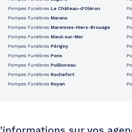
Pompes Funèbres
Le Château-d'Oléron
P
Pompes Funèbres
Marans
P
Pompes Funèbres
Marennes-Hiers-Brouage
P
34.9km
Pompes Funèbres
Nieul-sur-Mer
P
Pompes Funèbres
Périgny
P
Pompes Funèbres
Pons
P
Pompes Funèbres
Puilboreau
P
Pompes Funèbres
Rochefort
P
Pompes Funèbres
Royan
P
45.4km
’informations sur vos age