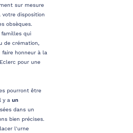
ement sur mesure
à votre disposition
les obsèques.
familles qui
u de crémation,
faire honneur à la
Eclerc pour une
ues pourront être
l y a
un
osées dans un
ns bien précises.
acer l'urne