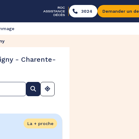
3024
Demander un de
ommage
ny
igny - Charente-
La + proche