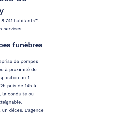
y
 8 741 habitants*.
s services
pes funèbres
treprise de pompes
ée à proximité de
isposition au
1
12h puis de 14h à
, la conduite ou
tteignable.
 à un décès. L'agence