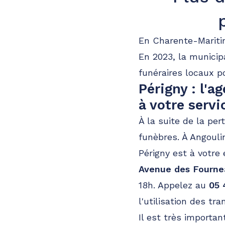
A votre écoute 24h/24 7j/7
Pompes funèbres
Partenaires
En Charente-Mariti
Pompes Funèbres Colin - Saint Je
En 2023, la municipa
funéraires locaux p
51 Faubourg D'Aunis
-
17400 Saint-Jean-d'Angély
Périgny : l'
Consulter l'agence
05 25 45 03 33
à votre servi
A votre écoute 24h/24 7j/7
À la suite de la per
funèbres. À Angouli
Périgny est à votre
Avenue des Fourne
18h. Appelez au
05 
l'utilisation des tr
Il est très importan