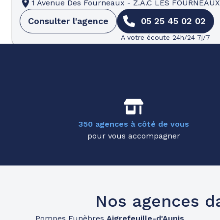
1 Avenue Des Fourneaux
-
Z.A.C LES FOURNEAUX
Consulter l'agence
05 25 45 02 02
A votre écoute 24h/24 7j/7
Pompes funèbres
Partenaires
Pompes Funèbres Secourgeon - Aig
26 Rue D'Aunis
-
17290 Aigrefeuille-d'Aunis
Consulter l'agence
05 25 45 03 29
350 agences à côté de vous
pour vous accompagner
A votre écoute 24h/24 7j/7
Pompes funèbres
Partenaires
Pompes Funèbres Secourgeon - S
Nos agences d
14 Rue Alfred De Vigny
-
17700 Surgères
Pompes Funèbres
Aigrefeuille-d'Aunis