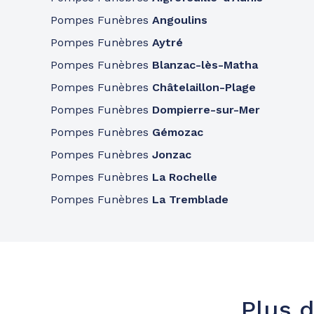
Consulter l'agence
05 25 45 03 34
Pompes Funèbres
Angoulins
A votre écoute 24h/24 7j/7
Pompes Funèbres
Aytré
Pompes Funèbres
Blanzac-lès-Matha
Pompes funèbres
Roc Eclerc
Pompes Funèbres
Châtelaillon-Plage
Rochefort
Pompes Funèbres
Dompierre-sur-Mer
1 Rue Denfert Rochereau
-
17300 Rochefort
Pompes Funèbres
Gémozac
Pompes Funèbres
Jonzac
Consulter l'agence
05 25 45 02 08
Pompes Funèbres
La Rochelle
A votre écoute 24h/24 7j/7
Pompes Funèbres
La Tremblade
Pompes funèbres
Partenaires
Etablissement Allard - Niort
234 Avenue Saint-Jean D'Angély
-
79000 Niort
Plus d
Consulter l'agence
05 49 73 24 47