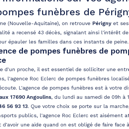
pompes funèbres de Pérign
52.5km
me (Nouvelle-Aquitaine), on retrouve
Périgny
et ses
an D'angély
lité a recensé 43 décès, signalant ainsi l'intérêt de
our épauler les familles dans ces instants de peine.
agence de pompes funèbres de pom
ce
te d'un proche, il est essentiel de solliciter une en
ns, l'agence Roc Eclerc de pompes funèbres localis
 écoute. L'agence de pompes funèbres est à votre d
aux 17690 Angoulins
, du lundi au samedi de 09h à 
46 56 93 13
. Que votre choix se porte sur la marche
ansports publics, l'agence Roc Eclerc est aisément a
t d'avoir une aide quand on est obligé de faire face