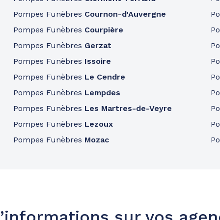
Pompes Funèbres
Cournon-d'Auvergne
P
Pompes Funèbres
Courpière
P
Pompes Funèbres
Gerzat
P
Pompes Funèbres
Issoire
P
Pompes Funèbres
Le Cendre
P
Pompes Funèbres
Lempdes
P
Pompes Funèbres
Les Martres-de-Veyre
P
Pompes Funèbres
Lezoux
P
Pompes Funèbres
Mozac
P
’informations sur vos age