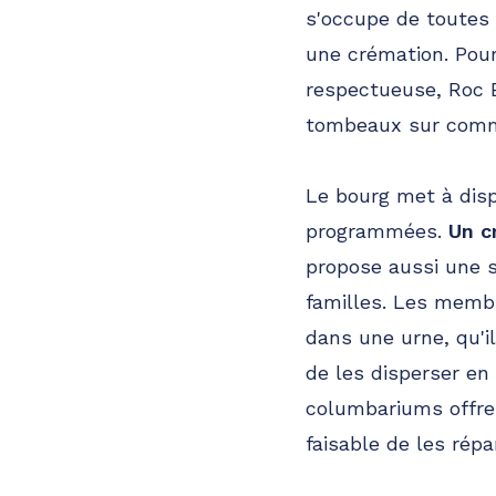
s'occupe de toutes l
une crémation. Pour
respectueuse, Roc E
tombeaux sur comm
Le bourg met à disp
programmées.
Un c
propose aussi une s
familles. Les membr
dans une urne, qu'
de les disperser e
columbariums offren
faisable de les rép