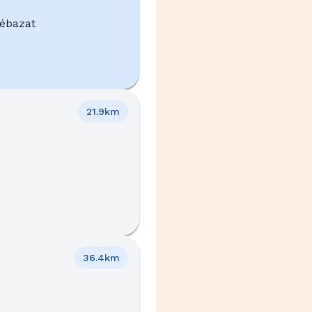
Cébazat
21.9km
36.4km