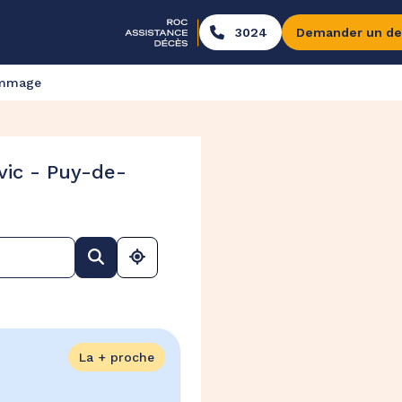
3024
Demander un de
ommage
vic - Puy-de-
La + proche