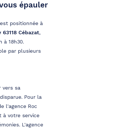
vous épauler
 est positionnée à
 63118 Cébazat
,
h à 18h30.
ble par plusieurs
r vers sa
isparue. Pour la
de l'agence Roc
 à votre service
émonies. L'agence