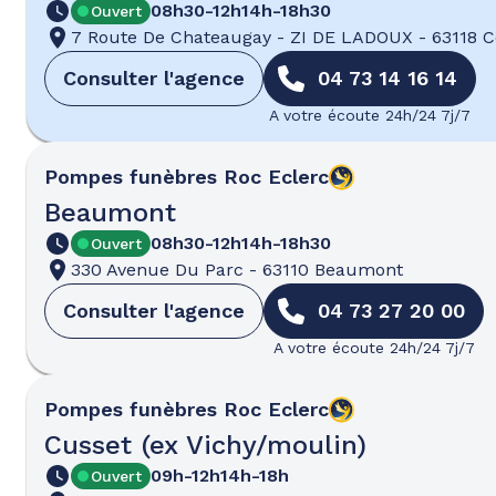
08h30-12h
14h-18h30
Ouvert
7 Route De Chateaugay
-
ZI DE LADOUX
-
63118 
Consulter l'agence
04 73 14 16 14
A votre écoute 24h/24 7j/7
Pompes funèbres
Roc Eclerc
Beaumont
08h30-12h
14h-18h30
Ouvert
330 Avenue Du Parc
-
63110 Beaumont
Consulter l'agence
04 73 27 20 00
A votre écoute 24h/24 7j/7
Pompes funèbres
Roc Eclerc
Cusset (ex Vichy/moulin)
09h-12h
14h-18h
Ouvert