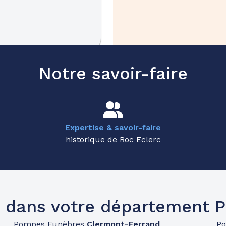
44.7km
Notre savoir-faire
Expertise & savoir-faire
historique de Roc Eclerc
47.3km
 dans votre département
Pompes Funèbres
Clermont-Ferrand
P