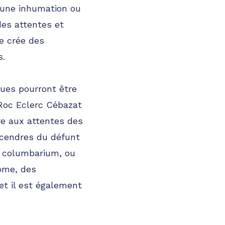
d'une inhumation ou
des attentes et
ce crée des
s.
ques pourront être
 Roc Eclerc Cébazat
re aux attentes des
s cendres du défunt
n columbarium, ou
ôme, des
et il est également