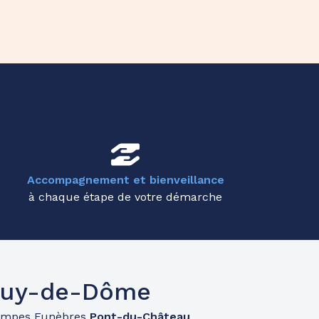
Accompagnement et bienveillance
à chaque étape de votre démarche
 Puy-de-Dôme
ompes Funèbres
Pont-du-Château