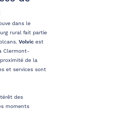
c
rouve dans le
 rural fait partie
olcans.
Volvic
est
 à Clermont-
proximité de la
s et services sont
ntérêt des
 ces moments