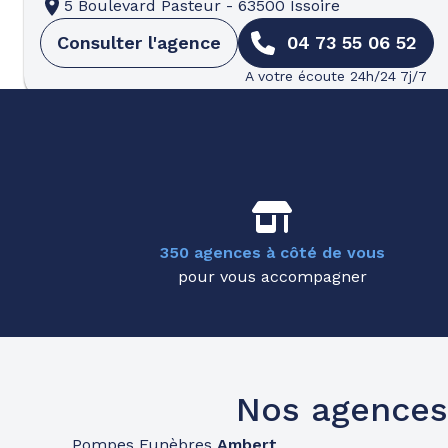
5 Boulevard Pasteur
-
63500 Issoire
Consulter l'agence
04 73 55 06 52
A votre écoute 24h/24 7j/7
Pompes funèbres
Roc Eclerc
Cusset (ex Vichy/moulin)
105 Avenue Gilbert Roux
-
03300 Cusset
Consulter l'agence
04 70 99 09 90
350 agences à côté de vous
pour vous accompagner
A votre écoute 24h/24 7j/7
Nos agences
Pompes Funèbres
Ambert