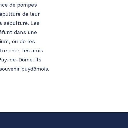
gence de pompes
épulture de leur
la sépulture. Les
défunt dans une
ium, ou de les
re cher, les amis
 Puy-de-Dôme. Ils
 souvenir puydômois.