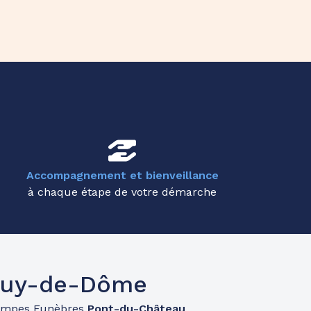
Accompagnement et bienveillance
à chaque étape de votre démarche
 Puy-de-Dôme
ompes Funèbres
Pont-du-Château