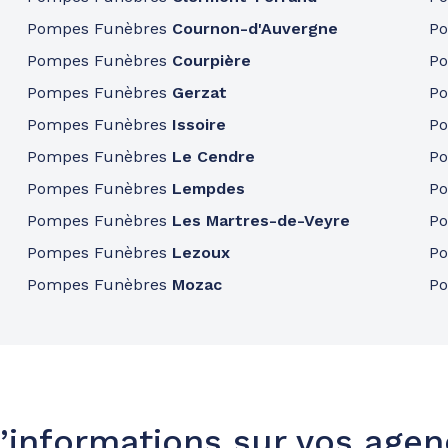
Pompes Funèbres
Cournon-d'Auvergne
P
Pompes Funèbres
Courpière
P
Pompes Funèbres
Gerzat
P
Pompes Funèbres
Issoire
P
Pompes Funèbres
Le Cendre
P
Pompes Funèbres
Lempdes
P
Pompes Funèbres
Les Martres-de-Veyre
P
Pompes Funèbres
Lezoux
P
Pompes Funèbres
Mozac
P
’informations sur vos age