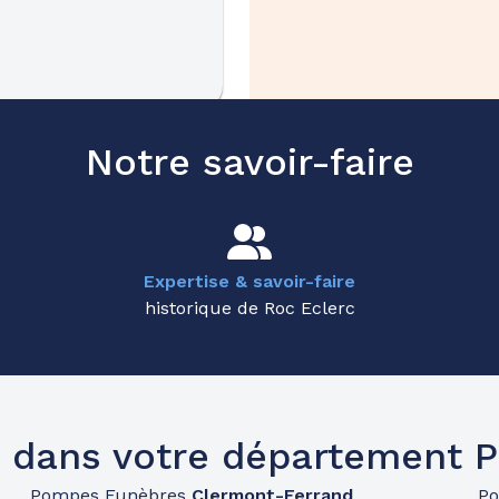
38.9km
Notre savoir-faire
Expertise & savoir-faire
historique de Roc Eclerc
 dans votre département
Pompes Funèbres
Clermont-Ferrand
P