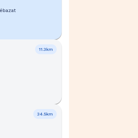
Cébazat
11.3km
34.5km