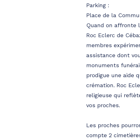
Parking :
Place de la Commun
Quand on affronte le
Roc Eclerc de Cébaz
membres expériment
assistance dont vou
monuments funérair
prodigue une aide q
crémation. Roc Ecle
religieuse qui refl
vos proches.
Les proches pourron
compte 2 cimetières