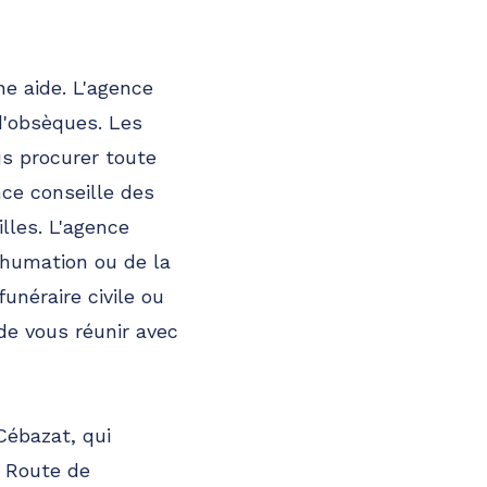
ne aide. L'agence
d'obsèques. Les
s procurer toute
nce conseille des
lles. L'agence
nhumation ou de la
unéraire civile ou
 de vous réunir avec
Cébazat, qui
7 Route de