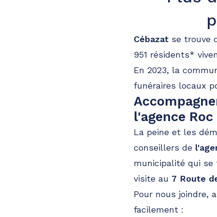
p
Cébazat
se trouve 
951 résidents* viven
En 2023, la commune
funéraires locaux p
Accompagneme
l'agence Roc
La peine et les dém
conseillers de
l'ag
municipalité qui se
visite au
7 Route d
Pour nous joindre, 
facilement :