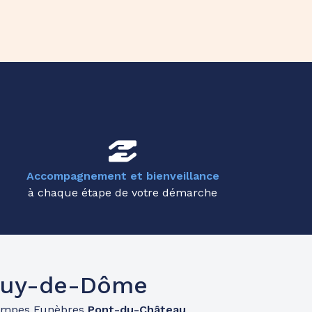
Accompagnement et bienveillance
à chaque étape de votre démarche
 Puy-de-Dôme
ompes Funèbres
Pont-du-Château