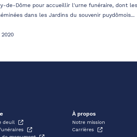
uy-de-Dôme pour accueillir l'urne funéraire, dont l
éminées dans les Jardins du souvenir puydômois...
 2020
e
À propos
e deuil
Notre mission
funéraires
Carrières
en de monument