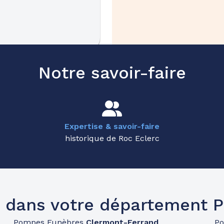
47.5km
Notre savoir-faire
Expertise & savoir-faire
historique de Roc Eclerc
48.2km
 dans votre département
Pompes Funèbres
Clermont-Ferrand
P