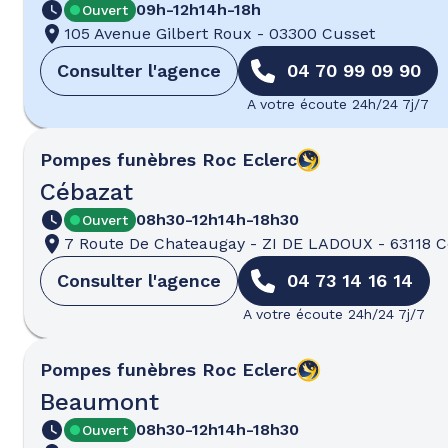
09h-12h
14h-18h
Ouvert
105 Avenue Gilbert Roux
-
03300 Cusset
Consulter l'agence
04 70 99 09 90
A votre écoute 24h/24 7j/7
Pompes funèbres
Roc Eclerc
Cébazat
08h30-12h
14h-18h30
Ouvert
7 Route De Chateaugay
-
ZI DE LADOUX
-
63118 
Consulter l'agence
04 73 14 16 14
A votre écoute 24h/24 7j/7
Pompes funèbres
Roc Eclerc
Beaumont
08h30-12h
14h-18h30
Ouvert