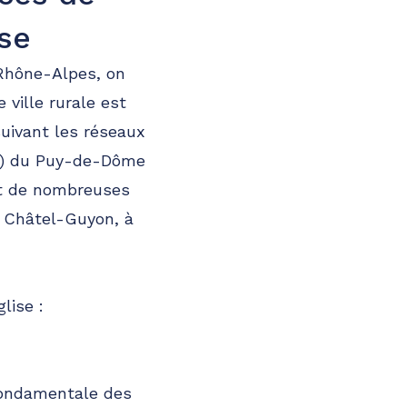
se
Rhône-Alpes, on
 ville rurale est
ivant les réseaux
and) du Puy-de-Dôme
nt de nombreuses
t Châtel-Guyon, à
lise :
 fondamentale des