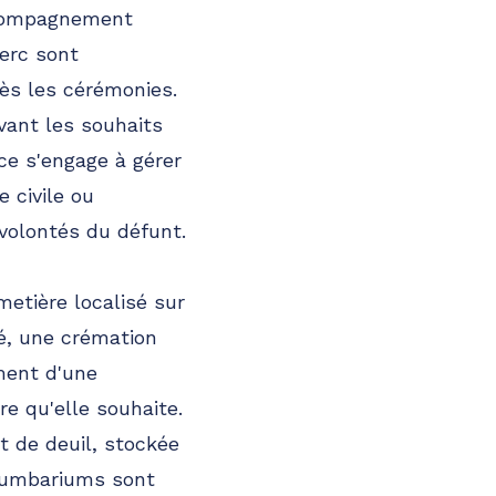
accompagnement
lerc sont
rès les cérémonies.
ant les souhaits
nce s'engage à gérer
 civile ou
volontés du défunt.
etière localisé sur
ré, une crémation
ment d'une
re qu'elle souhaite.
t de deuil, stockée
olumbariums sont