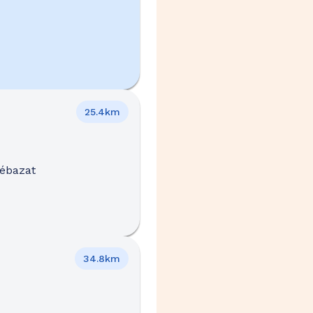
25.4km
Cébazat
34.8km