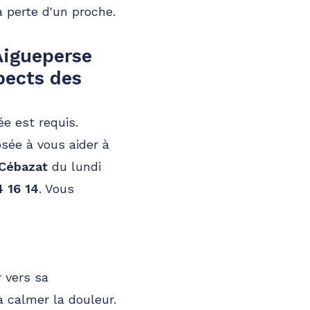
a perte d'un proche.
Aigueperse
pects des
e est requis.
sée à vous aider à
 Cébazat
du lundi
4 16 14
. Vous
r vers sa
 calmer la douleur.