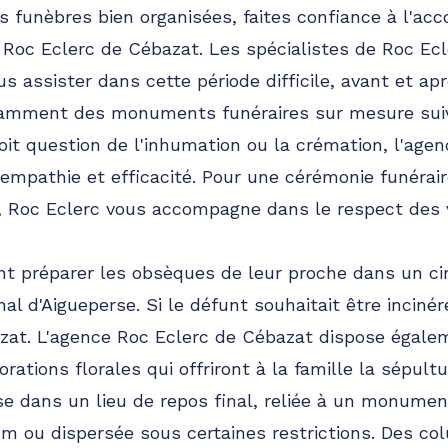
s funèbres bien organisées, faites confiance à l'
e Roc Eclerc de Cébazat. Les spécialistes de Roc Ec
s assister dans cette période difficile, avant et ap
tamment des monuments funéraires sur mesure suiv
soit question de l'inhumation ou la crémation, l'age
mpathie et efficacité. Pour une cérémonie funéraire
e, Roc Eclerc vous accompagne dans le respect des 
nt préparer les obsèques de leur proche dans un cim
al d'Aigueperse. Si le défunt souhaitait être inciné
azat. L'agence Roc Eclerc de Cébazat dispose égale
rations florales qui offriront à la famille la sépultu
se dans un lieu de repos final, reliée à un monumen
m ou dispersée sous certaines restrictions. Des c