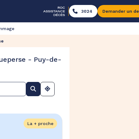
3024
Demander un de
ommage
se
ueperse - Puy-de-
La + proche