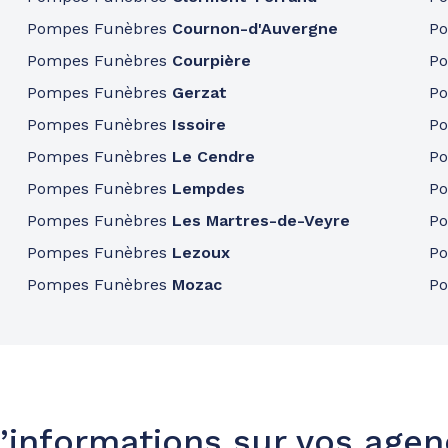
Pompes Funèbres
Cournon-d'Auvergne
P
Pompes Funèbres
Courpière
P
Pompes Funèbres
Gerzat
P
Pompes Funèbres
Issoire
P
Pompes Funèbres
Le Cendre
P
Pompes Funèbres
Lempdes
P
Pompes Funèbres
Les Martres-de-Veyre
P
Pompes Funèbres
Lezoux
P
Pompes Funèbres
Mozac
P
’informations sur vos age