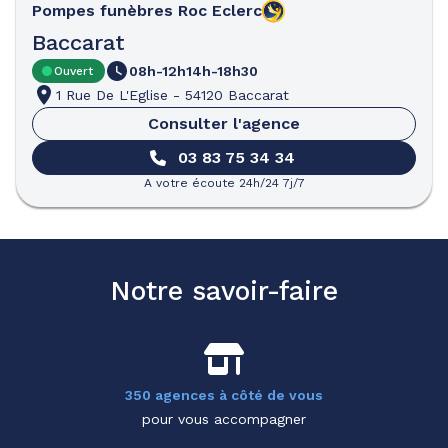
Pompes funèbres
Roc Eclerc
Baccarat
08h-12h
14h-18h30
Ouvert
1 Rue De L'Eglise
-
54120 Baccarat
Consulter l'agence
03 83 75 34 34
A votre écoute 24h/24 7j/7
Notre savoir-faire
350 agences à côté de vous
pour vous accompagner