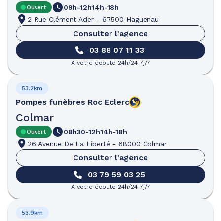
09h-12h
14h-18h
Ouvert
2 Rue Clément Ader
-
67500 Haguenau
Consulter l'agence
03 88 07 11 33
A votre écoute 24h/24 7j/7
53.2km
Pompes funèbres
Roc Eclerc
Colmar
08h30-12h
14h-18h
Ouvert
26 Avenue De La Liberté
-
68000 Colmar
Consulter l'agence
03 79 59 03 25
A votre écoute 24h/24 7j/7
53.9km