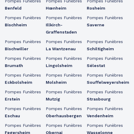
Pompes Funèbres
Pompes Funèbres
Pompes Funèbres
Benfeld
Hœnheim
Rosheim
Pompes Funèbres
Pompes Funèbres
Pompes Funèbres
Bischheim
Illkirch-
Saverne
Graffenstaden
Pompes Funèbres
Pompes Funèbres
Pompes Funèbres
Bischwiller
La Wantzenau
Schiltigheim
Pompes Funèbres
Pompes Funèbres
Pompes Funèbres
Brumath
Lingolsheim
Sélestat
Pompes Funèbres
Pompes Funèbres
Pompes Funèbres
Eckbolsheim
Molsheim
Souffelweyersheim
Pompes Funèbres
Pompes Funèbres
Pompes Funèbres
Erstein
Mutzig
Strasbourg
Pompes Funèbres
Pompes Funèbres
Pompes Funèbres
Eschau
Oberhausbergen
Vendenheim
Pompes Funèbres
Pompes Funèbres
Pompes Funèbres
Fegersheim
Obernai
Wasselonne