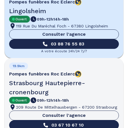
Pompes funèbres
Roc Eclerc
Lingolsheim
09h-12h
14h-18h
Ouvert
119 Rue Du Maréchal Foch
-
67380 Lingolsheim
Consulter l'agence
03 88 76 55 83
A votre écoute 24h/24 7j/7
19.9km
Pompes funèbres
Roc Eclerc
Strasbourg Hautepierre-
cronenbourg
09h-12h
14h-18h
Ouvert
209 Route De Mittelhausbergen
-
67200 Strasbourg
Consulter l'agence
03 67 10 67 10