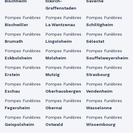
Bischheim
Illkirch-
Saverne
Graffenstaden
Pompes Funèbres
Pompes Funèbres
Pompes Funèbres
Bischwiller
La Wantzenau
Schiltigheim
Pompes Funèbres
Pompes Funèbres
Pompes Funèbres
Brumath
Lingolsheim
Sélestat
Pompes Funèbres
Pompes Funèbres
Pompes Funèbres
Eckbolsheim
Molsheim
Souffelweyersheim
Pompes Funèbres
Pompes Funèbres
Pompes Funèbres
Erstein
Mutzig
Strasbourg
Pompes Funèbres
Pompes Funèbres
Pompes Funèbres
Eschau
Oberhausbergen
Vendenheim
Pompes Funèbres
Pompes Funèbres
Pompes Funèbres
Fegersheim
Obernai
Wasselonne
Pompes Funèbres
Pompes Funèbres
Pompes Funèbres
Geispolsheim
Ostwald
Wissembourg