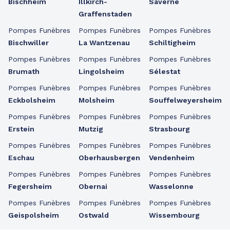
Bischheim
Illkirch-
Saverne
Graffenstaden
Pompes Funèbres
Pompes Funèbres
Pompes Funèbres
Bischwiller
La Wantzenau
Schiltigheim
Pompes Funèbres
Pompes Funèbres
Pompes Funèbres
Brumath
Lingolsheim
Sélestat
Pompes Funèbres
Pompes Funèbres
Pompes Funèbres
Eckbolsheim
Molsheim
Souffelweyersheim
Pompes Funèbres
Pompes Funèbres
Pompes Funèbres
Erstein
Mutzig
Strasbourg
Pompes Funèbres
Pompes Funèbres
Pompes Funèbres
Eschau
Oberhausbergen
Vendenheim
Pompes Funèbres
Pompes Funèbres
Pompes Funèbres
Fegersheim
Obernai
Wasselonne
Pompes Funèbres
Pompes Funèbres
Pompes Funèbres
Geispolsheim
Ostwald
Wissembourg